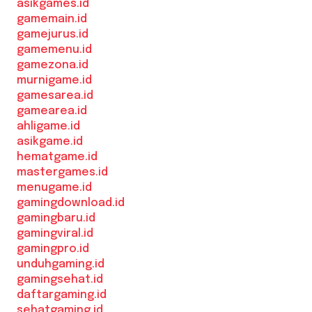
asikgames.id
gamemain.id
gamejurus.id
gamemenu.id
gamezona.id
murnigame.id
gamesarea.id
gamearea.id
ahligame.id
asikgame.id
hematgame.id
mastergames.id
menugame.id
gamingdownload.id
gamingbaru.id
gamingviral.id
gamingpro.id
unduhgaming.id
gamingsehat.id
daftargaming.id
sehatgaming.id