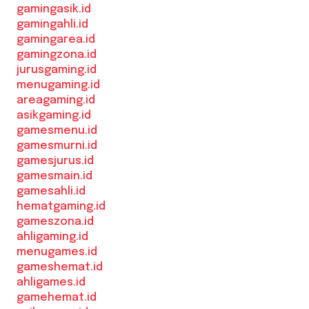
gamingasik.id
gamingahli.id
gamingarea.id
gamingzona.id
jurusgaming.id
menugaming.id
areagaming.id
asikgaming.id
gamesmenu.id
gamesmurni.id
gamesjurus.id
gamesmain.id
gamesahli.id
hematgaming.id
gameszona.id
ahligaming.id
menugames.id
gameshemat.id
ahligames.id
gamehemat.id