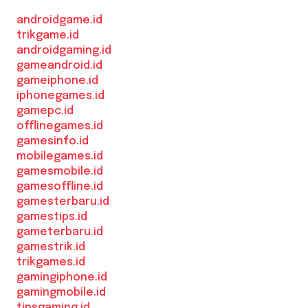
androidgame.id
trikgame.id
androidgaming.id
gameandroid.id
gameiphone.id
iphonegames.id
gamepc.id
offlinegames.id
gamesinfo.id
mobilegames.id
gamesmobile.id
gamesoffline.id
gamesterbaru.id
gamestips.id
gameterbaru.id
gamestrik.id
trikgames.id
gamingiphone.id
gamingmobile.id
tipsgaming.id