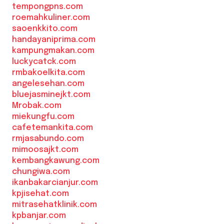
tempongpns.com
roemahkuliner.com
saoenkkito.com
handayaniprima.com
kampungmakan.com
luckycatck.com
rmbakoelkita.com
angelesehan.com
bluejasminejkt.com
Mrobak.com
miekungfu.com
cafetemankita.com
rmjasabundo.com
mimoosajkt.com
kembangkawung.com
chungiwa.com
ikanbakarcianjur.com
kpjisehat.com
mitrasehatklinik.com
kpbanjar.com