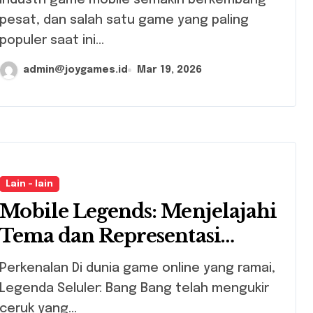
Pemain
pesat, dan salah satu game yang paling
populer saat ini...
admin@joygames.id
Mar 19, 2026
Lain - lain
Mobile Legends: Menjelajahi
Tema dan Representasi
Seksual.
kenalan Di dunia game online yang ramai,
Legenda Seluler: Bang Bang telah mengukir
ceruk yang...