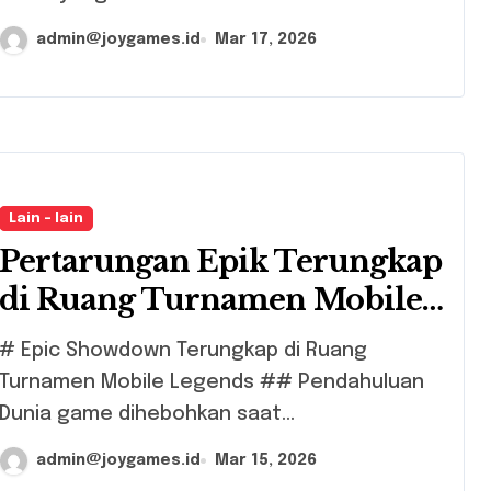
admin@joygames.id
Mar 17, 2026
Lain - lain
Pertarungan Epik Terungkap
di Ruang Turnamen Mobile
Legends
# Epic Showdown Terungkap di Ruang
Turnamen Mobile Legends ## Pendahuluan
Dunia game dihebohkan saat...
admin@joygames.id
Mar 15, 2026