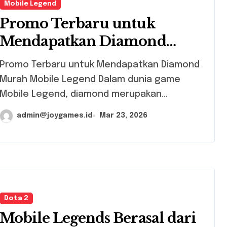
Mobile Legend
Promo Terbaru untuk
Mendapatkan Diamond
Murah Mobile Legend
mo Terbaru untuk Mendapatkan Diamond
Murah Mobile Legend Dalam dunia game
Mobile Legend, diamond merupakan...
admin@joygames.id
Mar 23, 2026
Dota 2
Mobile Legends Berasal dari