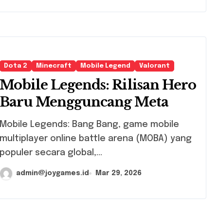
Dota 2
Minecraft
Mobile Legend
Valorant
Mobile Legends: Rilisan Hero
Baru Mengguncang Meta
bile Legends: Bang Bang, game mobile
multiplayer online battle arena (MOBA) yang
populer secara global,...
admin@joygames.id
Mar 29, 2026