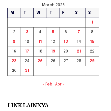
March 2026
M
T
W
T
F
S
S
1
2
3
4
5
6
7
8
9
10
11
12
13
14
15
16
17
18
19
20
21
22
23
24
25
26
27
28
29
30
31
« Feb
Apr »
LINK LAINNYA