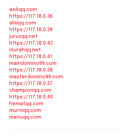
asikqq.com
https://117.18.0.36
ahliqq.com
https://117.18.0.39
jurusqq.net
https://117.18.0.42
murahqq.net
https://117.18.0.41
maindomino99.com
https://117.18.0.38
masterdomino99.com
https://117.18.0.37
championqq.com
https://117.18.0.40
hematqq.com
murniqq.com
menuqq.com