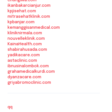
chungiwa.com
ikanbakarcianjur.com
kpjisehat.com
mitrasehatklinik.com
kpbanjar.com
kemanggisanmedical.com
kliniknirmala.com
nouvelleklinik.com
KainaHealth.com
shabirahusada.com
yadikacare.com
astaclinic.com
ibnusinalombok.com
grahamedicalkurdi.com
dyanzacare.com
griyabromoclinic.com
qq