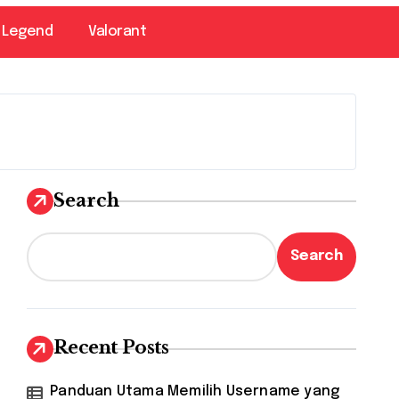
 Legend
Valorant
Search
Search
Recent Posts
Panduan Utama Memilih Username yang