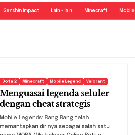
Genshin Impact
Lain – lain
Minecraft
Mobile
Dota 2
Minecraft
Mobile Legend
Valorant
Menguasai legenda seluler
dengan cheat strategis
bile Legends: Bang Bang telah
memantapkan dirinya sebagai salah satu