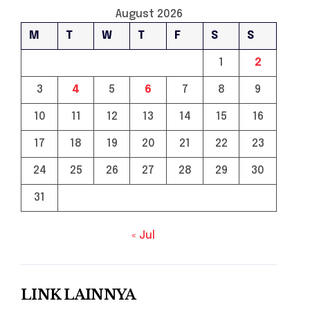
August 2026
M
T
W
T
F
S
S
1
2
3
4
5
6
7
8
9
10
11
12
13
14
15
16
17
18
19
20
21
22
23
24
25
26
27
28
29
30
31
« Jul
LINK LAINNYA