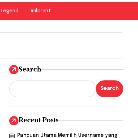
 Legend
Valorant
Search
Search
Recent Posts
Panduan Utama Memilih Username yang