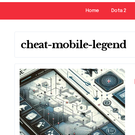
Home
Dota 2
cheat-mobile-legend
Mo