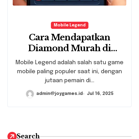
Mobile Legend
Cara Mendapatkan
Diamond Murah di
Mobile Legend Terbaru
Mobile Legend adalah salah satu game
mobile paling populer saat ini, dengan
jutaan pemain di...
admin@joygames.id
Jul 16, 2025
Search