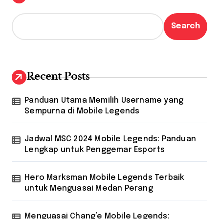
Search
Recent Posts
Panduan Utama Memilih Username yang
Sempurna di Mobile Legends
Jadwal MSC 2024 Mobile Legends: Panduan
Lengkap untuk Penggemar Esports
Hero Marksman Mobile Legends Terbaik
untuk Menguasai Medan Perang
Menguasai Chang’e Mobile Legends: