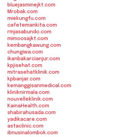
bluejasminejkt.com
Mrobak.com
miekungfu.com
cafetemankita.com
rmjasabundo.com
mimoosajkt.com
kembangkawung.com
chungiwa.com
ikanbakarcianjur.com
kpjisehat.com
mitrasehatklinik.com
kpbanjar.com
kemanggisanmedical.com
kliniknirmala.com
nouvelleklinik.com
KainaHealth.com
shabirahusada.com
yadikacare.com
astaclinic.com
ibnusinalombok.com