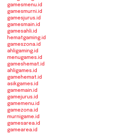
gamesmenu.id
gamesmurni.id
gamesjurus.id
gamesmain.id
gamesahli.id
hematgaming.id
gameszona.id
ahligaming.id
menugames.id
gameshemat.id
ahligames.id
gamehemat.id
asikgames.id
gamemain.id
gamejurus.id
gamemenu.id
gamezona.id
murnigame.id
gamesarea.id
gamearea.id