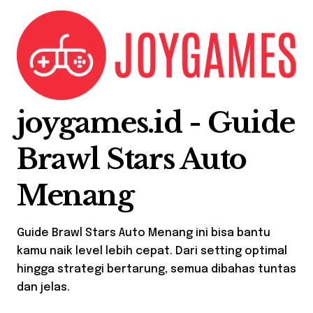
joygames.id - Guide
Brawl Stars Auto
Menang
Guide Brawl Stars Auto Menang ini bisa bantu
kamu naik level lebih cepat. Dari setting optimal
hingga strategi bertarung, semua dibahas tuntas
dan jelas.