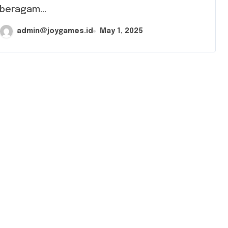
beragam...
admin@joygames.id
May 1, 2025