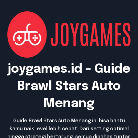
joygames.id – Guide
Brawl Stars Auto
Menang
Guide Brawl Stars Auto Menang ini bisa bantu
kamu naik level lebih cepat. Dari setting optimal
hingga strategi bertarung, semua dibahas tuntas