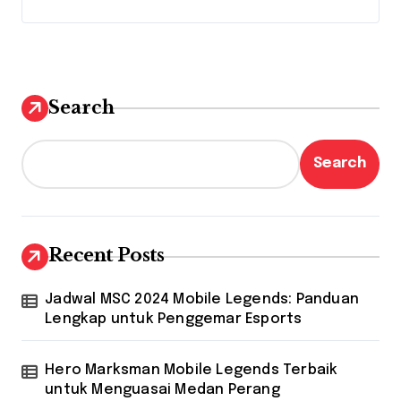
Search
Search
Recent Posts
Jadwal MSC 2024 Mobile Legends: Panduan
Lengkap untuk Penggemar Esports
Hero Marksman Mobile Legends Terbaik
untuk Menguasai Medan Perang