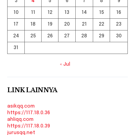
3
4
5
6
7
8
9
10
11
12
13
14
15
16
17
18
19
20
21
22
23
24
25
26
27
28
29
30
31
« Jul
LINK LAINNYA
asikqq.com
https://117.18.0.36
ahliqq.com
https://117.18.0.39
jurusqq.net