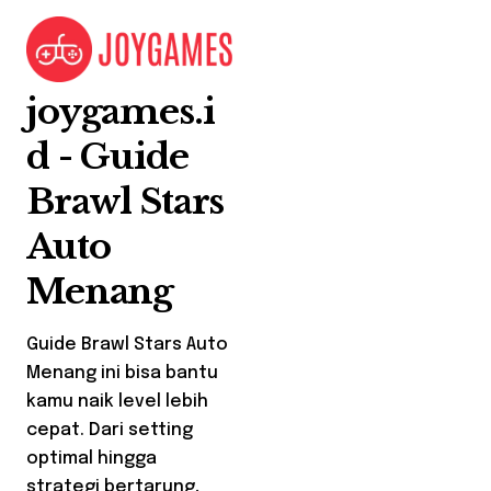
Skip
to
content
joygames.i
d - Guide
Brawl Stars
Auto
Menang
Guide Brawl Stars Auto
Menang ini bisa bantu
kamu naik level lebih
cepat. Dari setting
optimal hingga
strategi bertarung,