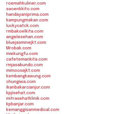
roemahkuliner.com
saoenkkito.com
handayaniprima.com
kampungmakan.com
luckycatck.com
rmbakoelkita.com
angelesehan.com
bluejasminejkt.com
Mrobak.com
miekungfu.com
cafetemankita.com
rmjasabundo.com
mimoosajkt.com
kembangkawung.com
chungiwa.com
ikanbakarcianjur.com
kpjisehat.com
mitrasehatklinik.com
kpbanjar.com
kemanggisanmedical.com