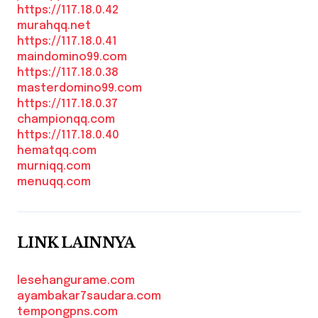
https://117.18.0.42
murahqq.net
https://117.18.0.41
maindomino99.com
https://117.18.0.38
masterdomino99.com
https://117.18.0.37
championqq.com
https://117.18.0.40
hematqq.com
murniqq.com
menuqq.com
LINK LAINNYA
lesehangurame.com
ayambakar7saudara.com
tempongpns.com