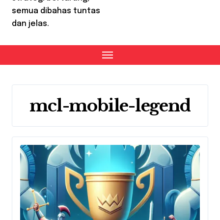
semua dibahas tuntas
dan jelas.
mcl-mobile-legend