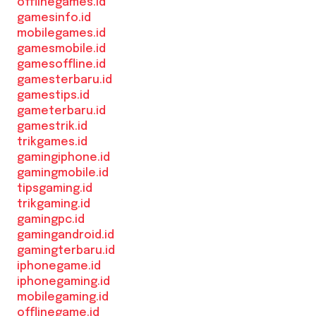
offlinegames.id
gamesinfo.id
mobilegames.id
gamesmobile.id
gamesoffline.id
gamesterbaru.id
gamestips.id
gameterbaru.id
gamestrik.id
trikgames.id
gamingiphone.id
gamingmobile.id
tipsgaming.id
trikgaming.id
gamingpc.id
gamingandroid.id
gamingterbaru.id
iphonegame.id
iphonegaming.id
mobilegaming.id
offlinegame.id