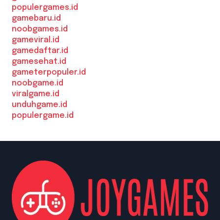
populergames.id
gamebaru.id
noobgames.id
gameviral.id
gamedaftar.id
gamesehat.id
gameterpopuler.id
noobgame.id
viralgame.id
unduhgame.id
populergame.id