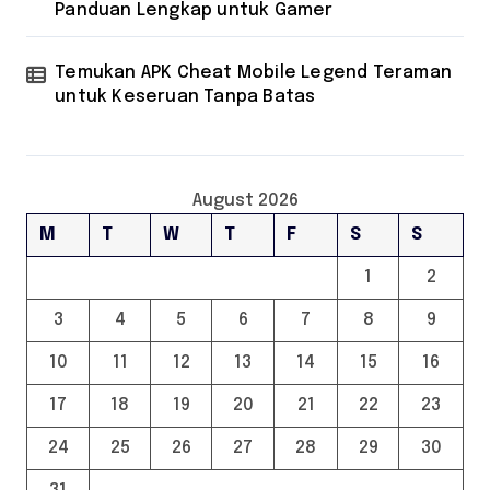
Panduan Lengkap untuk Gamer
Temukan APK Cheat Mobile Legend Teraman
untuk Keseruan Tanpa Batas
August 2026
M
T
W
T
F
S
S
1
2
3
4
5
6
7
8
9
10
11
12
13
14
15
16
17
18
19
20
21
22
23
24
25
26
27
28
29
30