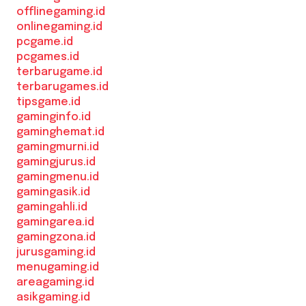
offlinegaming.id
onlinegaming.id
pcgame.id
pcgames.id
terbarugame.id
terbarugames.id
tipsgame.id
gaminginfo.id
gaminghemat.id
gamingmurni.id
gamingjurus.id
gamingmenu.id
gamingasik.id
gamingahli.id
gamingarea.id
gamingzona.id
jurusgaming.id
menugaming.id
areagaming.id
asikgaming.id