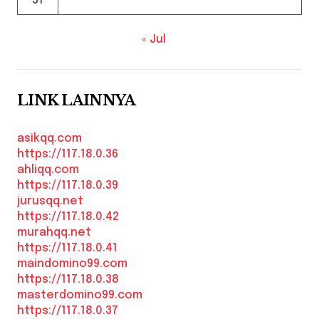
31
« Jul
LINK LAINNYA
asikqq.com
https://117.18.0.36
ahliqq.com
https://117.18.0.39
jurusqq.net
https://117.18.0.42
murahqq.net
https://117.18.0.41
maindomino99.com
https://117.18.0.38
masterdomino99.com
https://117.18.0.37