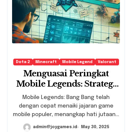
Dota 2
Minecraft
Mobile Legend
Valorant
Menguasai Peringkat
Mobile Legends: Strategi
dan Tips Untuk Mendaki
Mobile Legends: Bang Bang telah
Papan Peringkat
dengan cepat menaiki jajaran game
mobile populer, menangkap hati jutaan...
admin@joygames.id
May 30, 2025