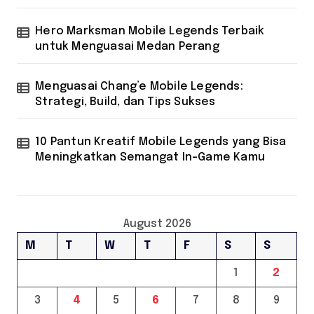
Hero Marksman Mobile Legends Terbaik
untuk Menguasai Medan Perang
Menguasai Chang’e Mobile Legends:
Strategi, Build, dan Tips Sukses
10 Pantun Kreatif Mobile Legends yang Bisa
Meningkatkan Semangat In-Game Kamu
August 2026
M
T
W
T
F
S
S
1
2
3
4
5
6
7
8
9