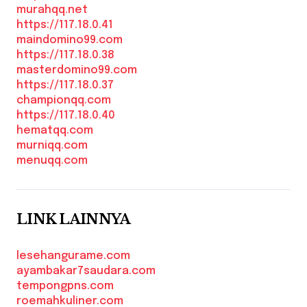
murahqq.net
https://117.18.0.41
maindomino99.com
https://117.18.0.38
masterdomino99.com
https://117.18.0.37
championqq.com
https://117.18.0.40
hematqq.com
murniqq.com
menuqq.com
LINK LAINNYA
lesehangurame.com
ayambakar7saudara.com
tempongpns.com
roemahkuliner.com