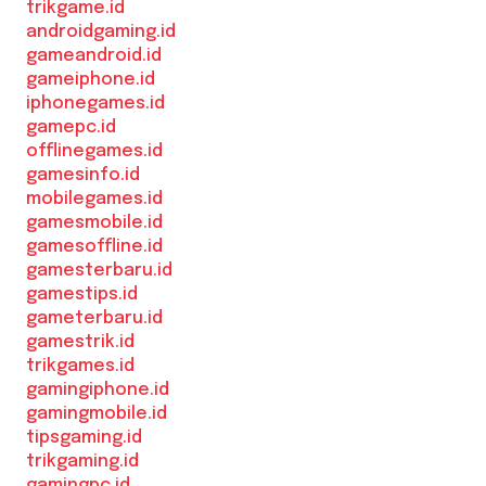
trikgame.id
androidgaming.id
gameandroid.id
gameiphone.id
iphonegames.id
gamepc.id
offlinegames.id
gamesinfo.id
mobilegames.id
gamesmobile.id
gamesoffline.id
gamesterbaru.id
gamestips.id
gameterbaru.id
gamestrik.id
trikgames.id
gamingiphone.id
gamingmobile.id
tipsgaming.id
trikgaming.id
gamingpc.id