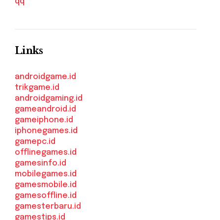
qq
Links
androidgame.id
trikgame.id
androidgaming.id
gameandroid.id
gameiphone.id
iphonegames.id
gamepc.id
offlinegames.id
gamesinfo.id
mobilegames.id
gamesmobile.id
gamesoffline.id
gamesterbaru.id
gamestips.id