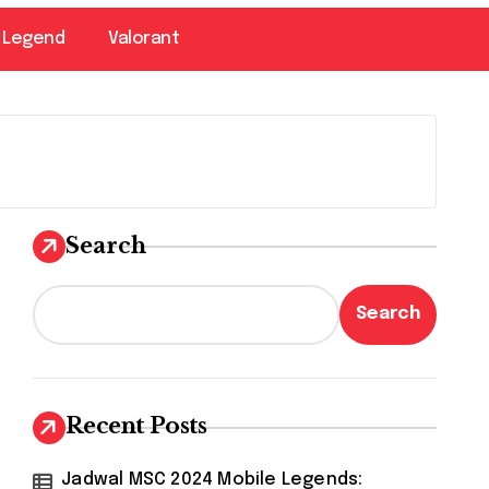
 Legend
Valorant
Search
Search
Recent Posts
Jadwal MSC 2024 Mobile Legends: