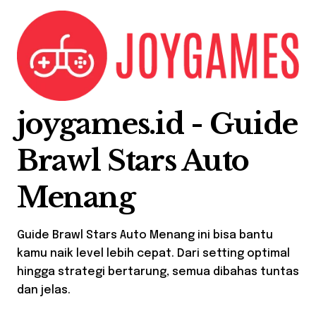
joygames.id - Guide
Brawl Stars Auto
Menang
Guide Brawl Stars Auto Menang ini bisa bantu
kamu naik level lebih cepat. Dari setting optimal
hingga strategi bertarung, semua dibahas tuntas
dan jelas.