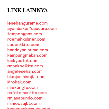
LINK LAINNYA
lesehangurame.com
ayambakar7saudara.com
tempongpns.com
roemahkuliner.com
saoenkkito.com
handayaniprima.com
kampungmakan.com
luckycatck.com
rmbakoelkita.com
angelesehan.com
bluejasminejkt.com
Mrobak.com
miekungfu.com
cafetemankita.com
rmjasabundo.com
mimoosajkt.com