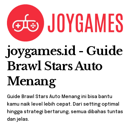
joygames.id - Guide
Brawl Stars Auto
Menang
Guide Brawl Stars Auto Menang ini bisa bantu
kamu naik level lebih cepat. Dari setting optimal
hingga strategi bertarung, semua dibahas tuntas
dan jelas.