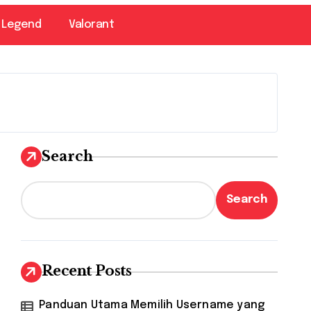
 Legend
Valorant
Search
Search
Recent Posts
Panduan Utama Memilih Username yang