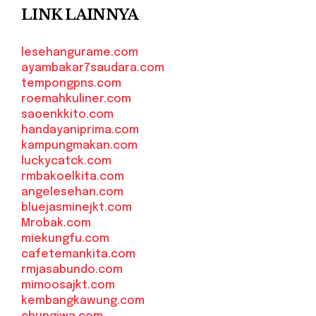
LINK LAINNYA
lesehangurame.com
ayambakar7saudara.com
tempongpns.com
roemahkuliner.com
saoenkkito.com
handayaniprima.com
kampungmakan.com
luckycatck.com
rmbakoelkita.com
angelesehan.com
bluejasminejkt.com
Mrobak.com
miekungfu.com
cafetemankita.com
rmjasabundo.com
mimoosajkt.com
kembangkawung.com