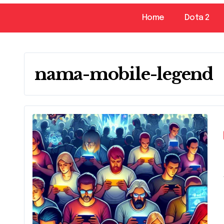
Home
Dota 2
nama-mobile-legend
Dun