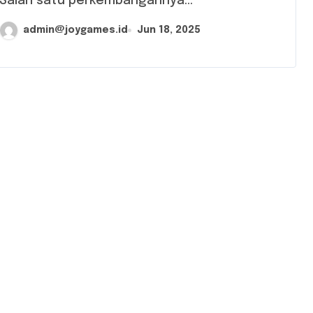
Salah satu perkembangannya...
admin@joygames.id
Jun 18, 2025