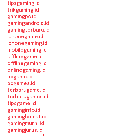
tipsgaming.id
trikgaming.id
gamingpc.id
gamingandroid.id
gamingterbaru.id
iphonegame.id
iphonegaming.id
mobilegaming.id
offlinegame.id
offlinegaming.id
onlinegaming.id
pcgame.id
pcgames.id
terbarugame.id
terbarugames.id
tipsgame.id
gaminginfo.id
gaminghemat.id
gamingmurni.id
gamingjurus.id