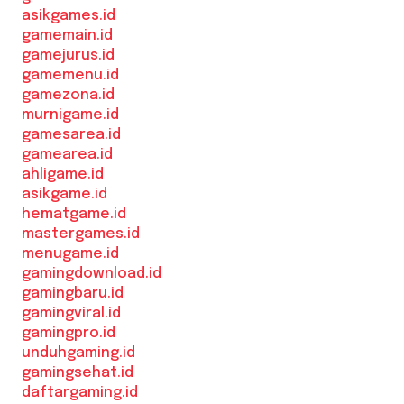
asikgames.id
gamemain.id
gamejurus.id
gamemenu.id
gamezona.id
murnigame.id
gamesarea.id
gamearea.id
ahligame.id
asikgame.id
hematgame.id
mastergames.id
menugame.id
gamingdownload.id
gamingbaru.id
gamingviral.id
gamingpro.id
unduhgaming.id
gamingsehat.id
daftargaming.id