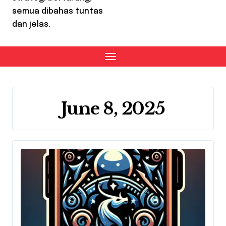
semua dibahas tuntas
dan jelas.
June 8, 2025