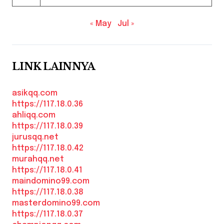
« May
Jul »
LINK LAINNYA
asikqq.com
https://117.18.0.36
ahliqq.com
https://117.18.0.39
jurusqq.net
https://117.18.0.42
murahqq.net
https://117.18.0.41
maindomino99.com
https://117.18.0.38
masterdomino99.com
https://117.18.0.37