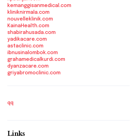
kemanggisanmedical.com
kliniknirmala.com
nouvelleklinik.com
KainaHealth.com
shabirahusada.com
yadikacare.com
astaclinic.com
ibnusinalombok.com
grahamedicalkurdi.com
dyanzacare.com
griyabromoclinic.com
qq
Links