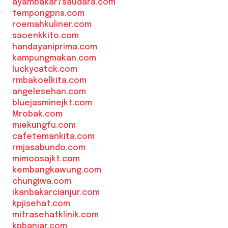
ayambakar7saudara.com
tempongpns.com
roemahkuliner.com
saoenkkito.com
handayaniprima.com
kampungmakan.com
luckycatck.com
rmbakoelkita.com
angelesehan.com
bluejasminejkt.com
Mrobak.com
miekungfu.com
cafetemankita.com
rmjasabundo.com
mimoosajkt.com
kembangkawung.com
chungiwa.com
ikanbakarcianjur.com
kpjisehat.com
mitrasehatklinik.com
kpbanjar.com