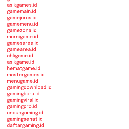
asikgames.id
gamemain.id
gamejurus.id
gamemenu.id
gamezona.id
murnigame.id
gamesarea.id
gamearea.id
ahligame.id
asikgame.id
hematgame.id
mastergames.id
menugame.id
gamingdownload.id
gamingbaru.id
gamingviral.id
gamingpro.id
unduhgaming.id
gamingsehat.id
daftargaming.id