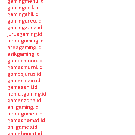
gamingmenu.id
gamingasik.id
gamingahli.id
gamingarea.id
gamingzona.id
jurusgaming.id
menugaming.id
areagaming.id
asikgaming.id
gamesmenu.id
gamesmurni.id
gamesjurus.id
gamesmain.id
gamesahli.id
hematgaming.id
gameszona.id
ahligaming.id
menugames.id
gameshemat.id
ahligames.id
gamehemat.id