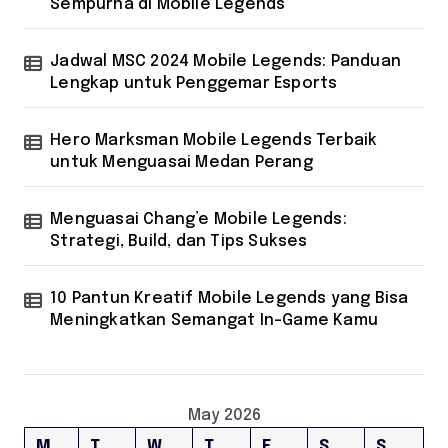
Sempurna di Mobile Legends
Jadwal MSC 2024 Mobile Legends: Panduan
Lengkap untuk Penggemar Esports
Hero Marksman Mobile Legends Terbaik
untuk Menguasai Medan Perang
Menguasai Chang’e Mobile Legends:
Strategi, Build, dan Tips Sukses
10 Pantun Kreatif Mobile Legends yang Bisa
Meningkatkan Semangat In-Game Kamu
May 2026
M
T
W
T
F
S
S