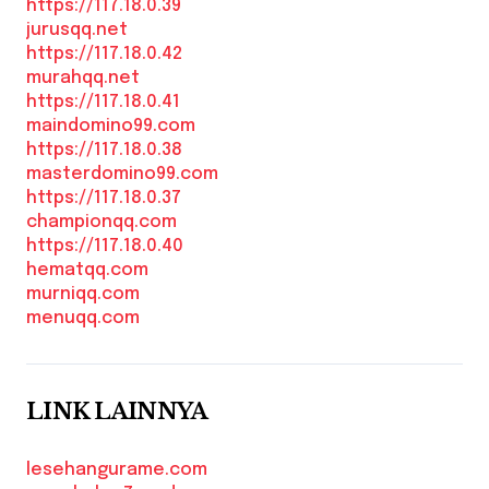
https://117.18.0.39
jurusqq.net
https://117.18.0.42
murahqq.net
https://117.18.0.41
maindomino99.com
https://117.18.0.38
masterdomino99.com
https://117.18.0.37
championqq.com
https://117.18.0.40
hematqq.com
murniqq.com
menuqq.com
LINK LAINNYA
lesehangurame.com