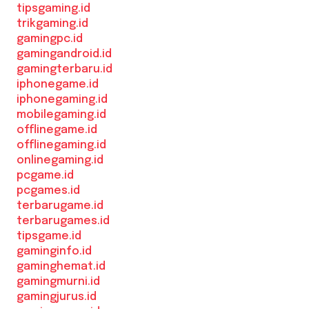
tipsgaming.id
trikgaming.id
gamingpc.id
gamingandroid.id
gamingterbaru.id
iphonegame.id
iphonegaming.id
mobilegaming.id
offlinegame.id
offlinegaming.id
onlinegaming.id
pcgame.id
pcgames.id
terbarugame.id
terbarugames.id
tipsgame.id
gaminginfo.id
gaminghemat.id
gamingmurni.id
gamingjurus.id