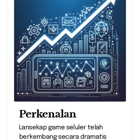
Perkenalan
Lansekap game seluler telah
berkembang secara dramatis