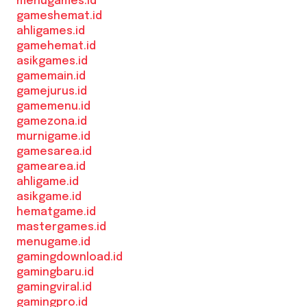
menugames.id
gameshemat.id
ahligames.id
gamehemat.id
asikgames.id
gamemain.id
gamejurus.id
gamemenu.id
gamezona.id
murnigame.id
gamesarea.id
gamearea.id
ahligame.id
asikgame.id
hematgame.id
mastergames.id
menugame.id
gamingdownload.id
gamingbaru.id
gamingviral.id
gamingpro.id