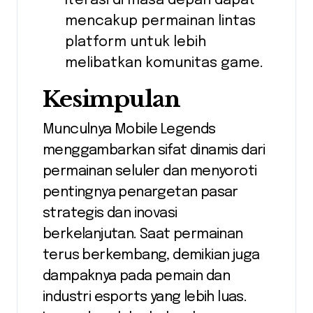
Iterasi di masa depan dapat
mencakup permainan lintas
platform untuk lebih
melibatkan komunitas game.
Kesimpulan
Munculnya Mobile Legends
menggambarkan sifat dinamis dari
permainan seluler dan menyoroti
pentingnya penargetan pasar
strategis dan inovasi
berkelanjutan. Saat permainan
terus berkembang, demikian juga
dampaknya pada pemain dan
industri esports yang lebih luas.