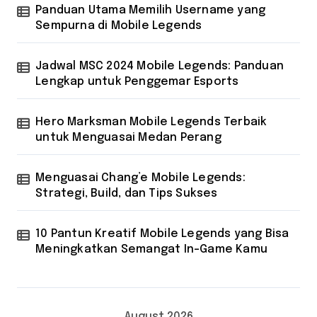
Panduan Utama Memilih Username yang
Sempurna di Mobile Legends
Jadwal MSC 2024 Mobile Legends: Panduan
Lengkap untuk Penggemar Esports
Hero Marksman Mobile Legends Terbaik
untuk Menguasai Medan Perang
Menguasai Chang’e Mobile Legends:
Strategi, Build, dan Tips Sukses
10 Pantun Kreatif Mobile Legends yang Bisa
Meningkatkan Semangat In-Game Kamu
August 2026