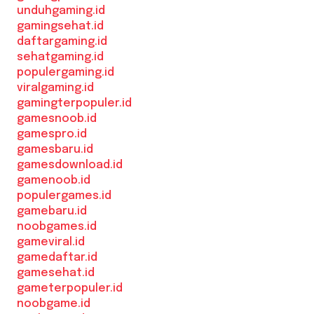
unduhgaming.id
gamingsehat.id
daftargaming.id
sehatgaming.id
populergaming.id
viralgaming.id
gamingterpopuler.id
gamesnoob.id
gamespro.id
gamesbaru.id
gamesdownload.id
gamenoob.id
populergames.id
gamebaru.id
noobgames.id
gameviral.id
gamedaftar.id
gamesehat.id
gameterpopuler.id
noobgame.id