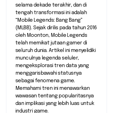
selama dekade terakhir, dan di
tengah transformasi ini adalah
“Mobile Legends: Bang Bang”
(MLBB). Sejak dirilis pada tahun 2016
oleh Moonton, Mobile Legends
telah memikat jutaan gamer di
seluruh dunia. Artikel ini menyelidiki
munculnya legenda seluler,
mengeksplorasi tren data yang
menggarisbawahi statusnya
sebagai fenomena game.
Memahami tren ini menawarkan
wawasan tentang popularitasnya
dan implikasi yang lebih luas untuk
industri game.