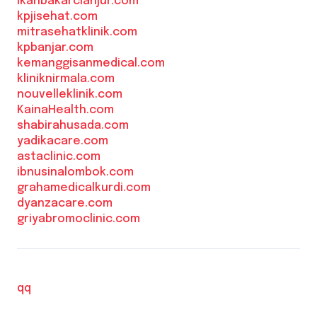
ikanbakarcianjur.com
kpjisehat.com
mitrasehatklinik.com
kpbanjar.com
kemanggisanmedical.com
kliniknirmala.com
nouvelleklinik.com
KainaHealth.com
shabirahusada.com
yadikacare.com
astaclinic.com
ibnusinalombok.com
grahamedicalkurdi.com
dyanzacare.com
griyabromoclinic.com
qq