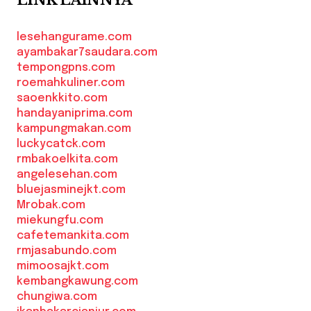
lesehangurame.com
ayambakar7saudara.com
tempongpns.com
roemahkuliner.com
saoenkkito.com
handayaniprima.com
kampungmakan.com
luckycatck.com
rmbakoelkita.com
angelesehan.com
bluejasminejkt.com
Mrobak.com
miekungfu.com
cafetemankita.com
rmjasabundo.com
mimoosajkt.com
kembangkawung.com
chungiwa.com