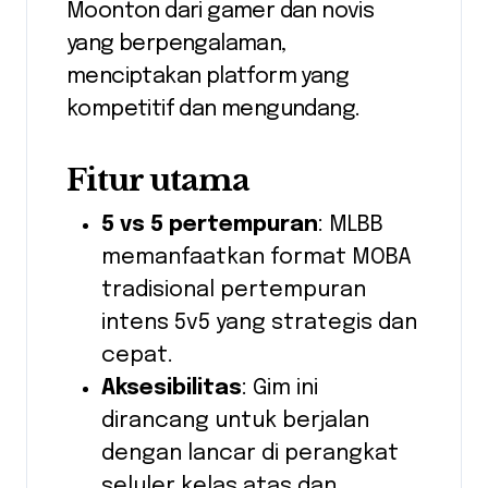
Moonton dari gamer dan novis
yang berpengalaman,
menciptakan platform yang
kompetitif dan mengundang.
Fitur utama
5 vs 5 pertempuran
: MLBB
memanfaatkan format MOBA
tradisional pertempuran
intens 5v5 yang strategis dan
cepat.
Aksesibilitas
: Gim ini
dirancang untuk berjalan
dengan lancar di perangkat
seluler kelas atas dan