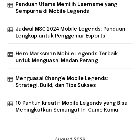
Panduan Utama Memilih Username yang
Sempurna di Mobile Legends
Jadwal MSC 2024 Mobile Legends: Panduan
Lengkap untuk Penggemar Esports
Hero Marksman Mobile Legends Terbaik
untuk Menguasai Medan Perang
Menguasai Chang’e Mobile Legends:
Strategi, Build, dan Tips Sukses
10 Pantun Kreatif Mobile Legends yang Bisa
Meningkatkan Semangat In-Game Kamu
August 2026