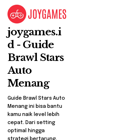
Skip
to
content
joygames.i
d - Guide
Brawl Stars
Auto
Menang
Guide Brawl Stars Auto
Menang ini bisa bantu
kamu naik level lebih
cepat. Dari setting
optimal hingga
strategi bertarung,