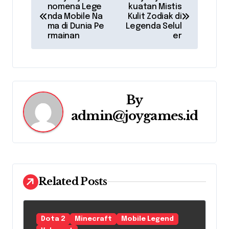
nomena Lege
kuatan Mistis
o
nda Mobile Na
Kulit Zodiak di
ma di Dunia Pe
Legenda Selul
s
rmainan
er
t
n
a
By
admin@joygames.id
v
i
g
a
Related Posts
t
i
Dota 2
Minecraft
Mobile Legend