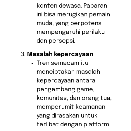
konten dewasa. Paparan
ini bisa merugikan pemain
muda, yang berpotensi
mempengaruhi perilaku
dan persepsi.
Masalah kepercayaan
Tren semacam itu
menciptakan masalah
kepercayaan antara
pengembang game,
komunitas, dan orang tua,
memperumit keamanan
yang dirasakan untuk
terlibat dengan platform