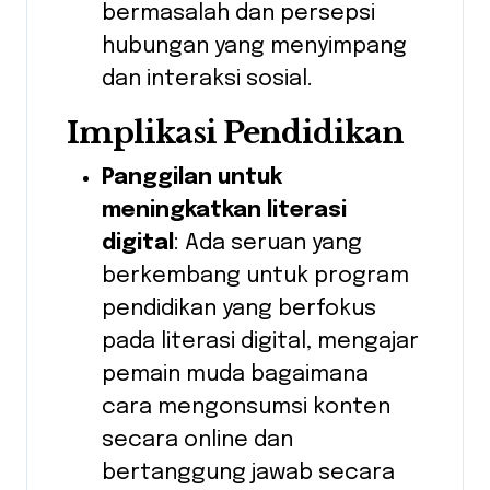
bermasalah dan persepsi
hubungan yang menyimpang
dan interaksi sosial.
Implikasi Pendidikan
Panggilan untuk
meningkatkan literasi
digital
: Ada seruan yang
berkembang untuk program
pendidikan yang berfokus
pada literasi digital, mengajar
pemain muda bagaimana
cara mengonsumsi konten
secara online dan
bertanggung jawab secara