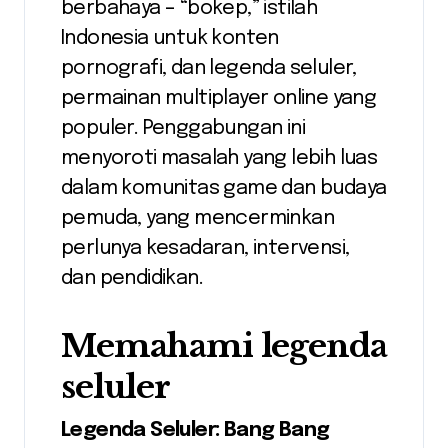
berbahaya – “bokep,” istilah
Indonesia untuk konten
pornografi, dan legenda seluler,
permainan multiplayer online yang
populer. Penggabungan ini
menyoroti masalah yang lebih luas
dalam komunitas game dan budaya
pemuda, yang mencerminkan
perlunya kesadaran, intervensi,
dan pendidikan.
Memahami legenda
seluler
Legenda Seluler: Bang Bang