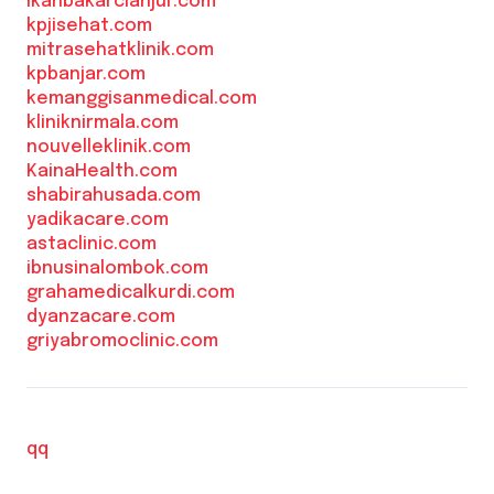
ikanbakarcianjur.com
kpjisehat.com
mitrasehatklinik.com
kpbanjar.com
kemanggisanmedical.com
kliniknirmala.com
nouvelleklinik.com
KainaHealth.com
shabirahusada.com
yadikacare.com
astaclinic.com
ibnusinalombok.com
grahamedicalkurdi.com
dyanzacare.com
griyabromoclinic.com
qq