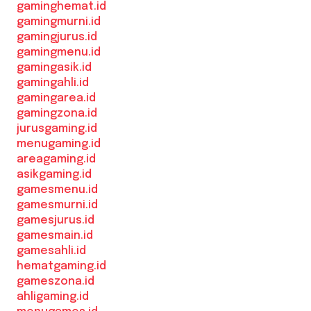
gaminghemat.id
gamingmurni.id
gamingjurus.id
gamingmenu.id
gamingasik.id
gamingahli.id
gamingarea.id
gamingzona.id
jurusgaming.id
menugaming.id
areagaming.id
asikgaming.id
gamesmenu.id
gamesmurni.id
gamesjurus.id
gamesmain.id
gamesahli.id
hematgaming.id
gameszona.id
ahligaming.id