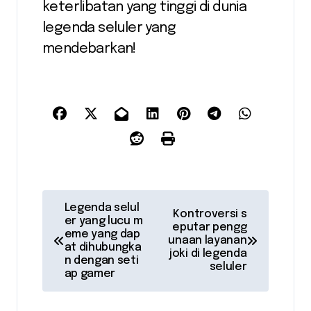
keterlibatan yang tinggi di dunia
legenda seluler yang
mendebarkan!
P
Legenda selul
Kontroversi s
er yang lucu m
o
eputar pengg
eme yang dap
unaan layanan
at dihubungka
s
joki di legenda
n dengan seti
seluler
ap gamer
t