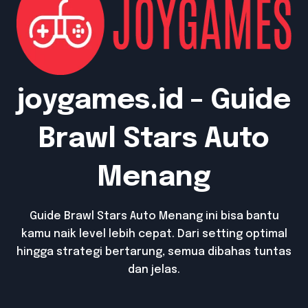
joygames.id – Guide
Brawl Stars Auto
Menang
Guide Brawl Stars Auto Menang ini bisa bantu
kamu naik level lebih cepat. Dari setting optimal
hingga strategi bertarung, semua dibahas tuntas
dan jelas.