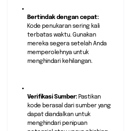
Bertindak dengan cepat:
Kode penukaran sering kali
terbatas waktu. Gunakan
mereka segera setelah Anda
memperolehnya untuk
menghindari kehilangan.
Verifikasi Sumber:
Pastikan
kode berasal dari sumber yang
dapat diandalkan untuk
menghindari penipuan