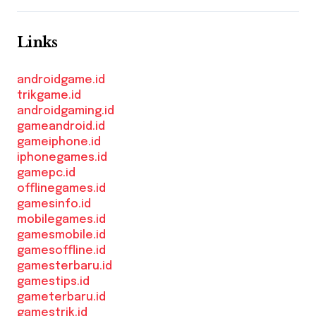
Links
androidgame.id
trikgame.id
androidgaming.id
gameandroid.id
gameiphone.id
iphonegames.id
gamepc.id
offlinegames.id
gamesinfo.id
mobilegames.id
gamesmobile.id
gamesoffline.id
gamesterbaru.id
gamestips.id
gameterbaru.id
gamestrik.id