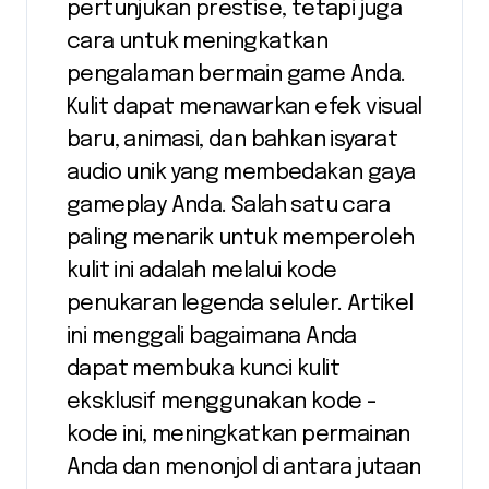
pertunjukan prestise, tetapi juga
cara untuk meningkatkan
pengalaman bermain game Anda.
Kulit dapat menawarkan efek visual
baru, animasi, dan bahkan isyarat
audio unik yang membedakan gaya
gameplay Anda. Salah satu cara
paling menarik untuk memperoleh
kulit ini adalah melalui kode
penukaran legenda seluler. Artikel
ini menggali bagaimana Anda
dapat membuka kunci kulit
eksklusif menggunakan kode -
kode ini, meningkatkan permainan
Anda dan menonjol di antara jutaan