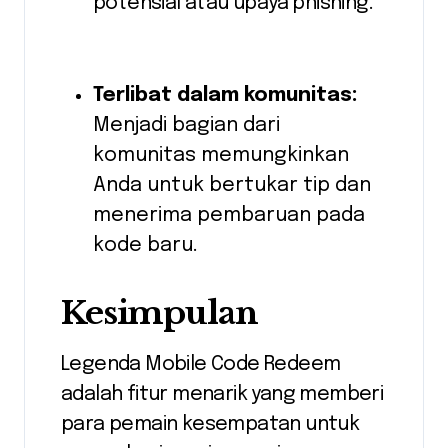
potensial atau upaya phishing.
Terlibat dalam komunitas:
Menjadi bagian dari
komunitas memungkinkan
Anda untuk bertukar tip dan
menerima pembaruan pada
kode baru.
Kesimpulan
Legenda Mobile Code Redeem
adalah fitur menarik yang memberi
para pemain kesempatan untuk