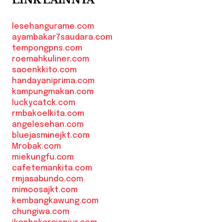
lesehangurame.com
ayambakar7saudara.com
tempongpns.com
roemahkuliner.com
saoenkkito.com
handayaniprima.com
kampungmakan.com
luckycatck.com
rmbakoelkita.com
angelesehan.com
bluejasminejkt.com
Mrobak.com
miekungfu.com
cafetemankita.com
rmjasabundo.com
mimoosajkt.com
kembangkawung.com
chungiwa.com