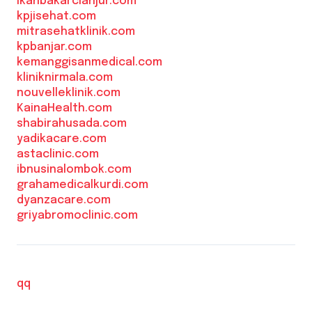
ikanbakarcianjur.com
kpjisehat.com
mitrasehatklinik.com
kpbanjar.com
kemanggisanmedical.com
kliniknirmala.com
nouvelleklinik.com
KainaHealth.com
shabirahusada.com
yadikacare.com
astaclinic.com
ibnusinalombok.com
grahamedicalkurdi.com
dyanzacare.com
griyabromoclinic.com
qq