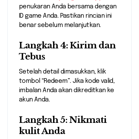
penukaran Anda bersama dengan
ID game Anda. Pastikan rincian ini
benar sebelum melanjutkan.
Langkah 4: Kirim dan
Tebus
Setelah detail dimasukkan, klik
tombol “Redeem”. Jika kode valid,
imbalan Anda akan dikreditkan ke
akun Anda.
Langkah 5: Nikmati
kulit Anda