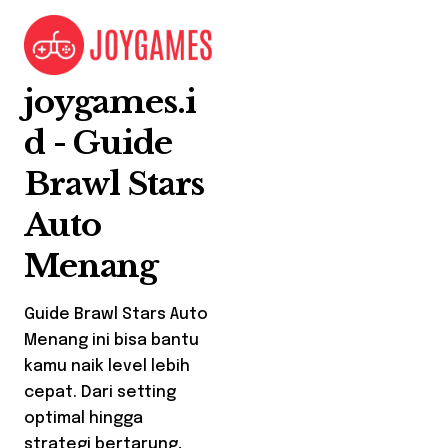
Skip
to
content
joygames.i
d - Guide
Brawl Stars
Auto
Menang
Guide Brawl Stars Auto
Menang ini bisa bantu
kamu naik level lebih
cepat. Dari setting
optimal hingga
strategi bertarung,