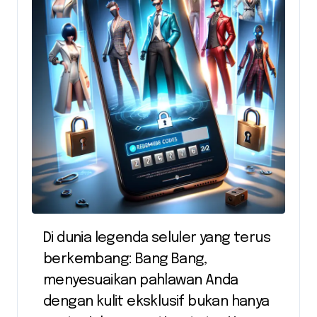
Di dunia legenda seluler yang terus
berkembang: Bang Bang,
menyesuaikan pahlawan Anda
dengan kulit eksklusif bukan hanya