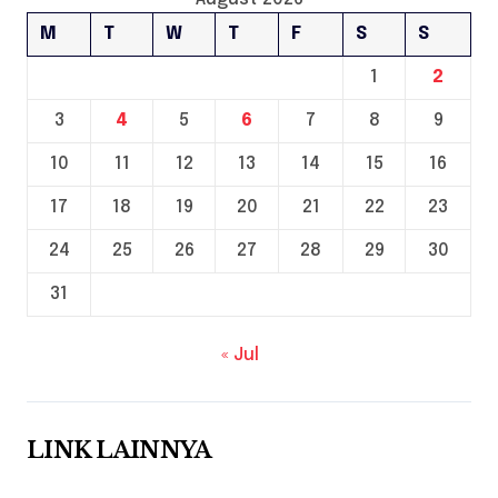
M
T
W
T
F
S
S
1
2
3
4
5
6
7
8
9
10
11
12
13
14
15
16
17
18
19
20
21
22
23
24
25
26
27
28
29
30
31
« Jul
LINK LAINNYA