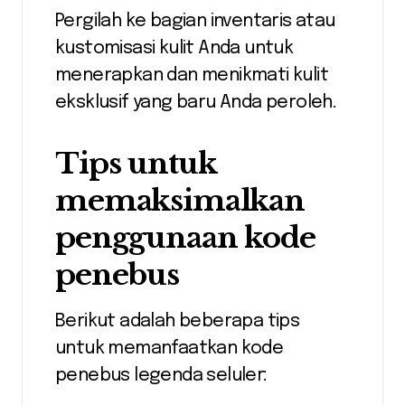
Pergilah ke bagian inventaris atau
kustomisasi kulit Anda untuk
menerapkan dan menikmati kulit
eksklusif yang baru Anda peroleh.
Tips untuk
memaksimalkan
penggunaan kode
penebus
Berikut adalah beberapa tips
untuk memanfaatkan kode
penebus legenda seluler: