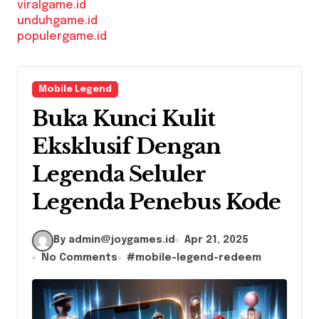
viralgame.id
unduhgame.id
populergame.id
Mobile Legend
Buka Kunci Kulit
Eksklusif Dengan
Legenda Seluler
Legenda Penebus Kode
By
admin@joygames.id
Apr 21, 2025
No Comments
#
mobile-legend-redeem