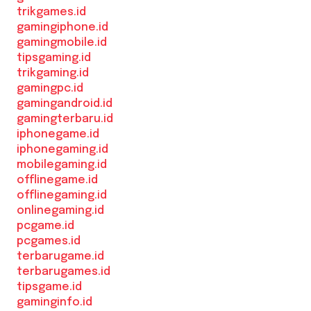
trikgames.id
gamingiphone.id
gamingmobile.id
tipsgaming.id
trikgaming.id
gamingpc.id
gamingandroid.id
gamingterbaru.id
iphonegame.id
iphonegaming.id
mobilegaming.id
offlinegame.id
offlinegaming.id
onlinegaming.id
pcgame.id
pcgames.id
terbarugame.id
terbarugames.id
tipsgame.id
gaminginfo.id