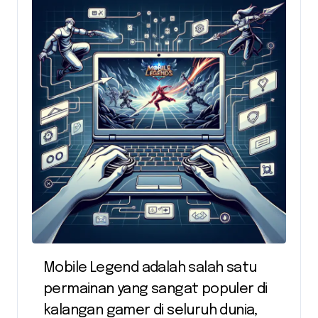
Mobile Legend adalah salah satu
permainan yang sangat populer di
kalangan gamer di seluruh dunia,