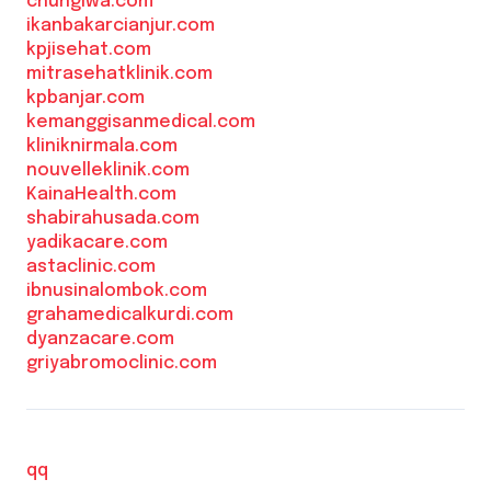
chungiwa.com
ikanbakarcianjur.com
kpjisehat.com
mitrasehatklinik.com
kpbanjar.com
kemanggisanmedical.com
kliniknirmala.com
nouvelleklinik.com
KainaHealth.com
shabirahusada.com
yadikacare.com
astaclinic.com
ibnusinalombok.com
grahamedicalkurdi.com
dyanzacare.com
griyabromoclinic.com
qq