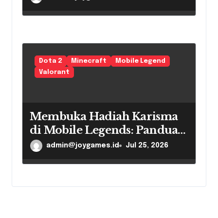
Game Kamu
Dota 2
Minecraft
Mobile Legend
Valorant
Membuka Hadiah Karisma
di Mobile Legends: Panduan
Lengkap untuk Gamer
admin@joygames.id
Jul 25, 2026