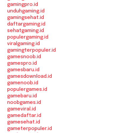
gamingpro.id
unduhgaming.id
gamingsehat.id
daftargaming.id
sehatgaming.id
populergaming.id
viralgaming.id
gamingterpopuler.id
gamesnoob.id
gamespro.id
gamesbaru.id
gamesdownload.id
gamenoob.id
populergames.id
gamebaru.id
noobgames.id
gameviral.id
gamedaftar.id
gamesehat.id
gameterpopuler.id