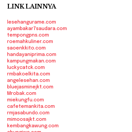
LINK LAINNYA
lesehangurame.com
ayambakar7saudara.com
tempongpns.com
roemahkuliner.com
saoenkkito.com
handayaniprima.com
kampungmakan.com
luckycatck.com
rmbakoelkita.com
angelesehan.com
bluejasminejkt.com
Mrobak.com
miekungfu.com
cafetemankita.com
rmjasabundo.com
mimoosajkt.com
kembangkawung.com