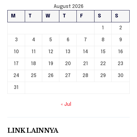
August 2026
M
T
W
T
F
S
S
1
2
3
4
5
6
7
8
9
10
11
12
13
14
15
16
17
18
19
20
21
22
23
24
25
26
27
28
29
30
31
« Jul
LINK LAINNYA