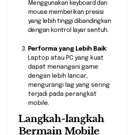
Menggunakan keyboard dan
mouse memberikan presisi
yang lebih tinggi dibandingkan
dengan kontrol layar sentuh.
Performa yang Lebih Baik
:
Laptop atau PC yang kuat
dapat menangani game
dengan lebih lancar,
mengurangi lag yang sering
terjadi pada perangkat
mobile.
Langkah-langkah
Bermain Mobile