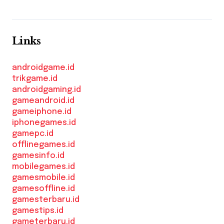
Links
androidgame.id
trikgame.id
androidgaming.id
gameandroid.id
gameiphone.id
iphonegames.id
gamepc.id
offlinegames.id
gamesinfo.id
mobilegames.id
gamesmobile.id
gamesoffline.id
gamesterbaru.id
gamestips.id
gameterbaru.id