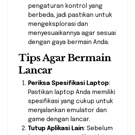
pengaturan kontrol yang
berbeda, jadi pastikan untuk
mengeksplorasi dan
menyesuaikannya agar sesuai
dengan gaya bermain Anda.
Tips Agar Bermain
Lancar
Periksa Spesifikasi Laptop
:
Pastikan laptop Anda memiliki
spesifikasi yang cukup untuk
menjalankan emulator dan
game dengan lancar.
Tutup Aplikasi Lain
: Sebelum