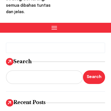
semua dibahas tuntas
dan jelas.
Search
Search
Recent Posts