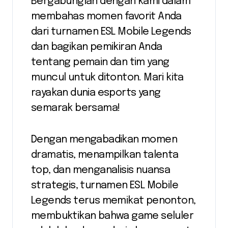
Bergabunglah dengan kami dalam
membahas momen favorit Anda
dari turnamen ESL Mobile Legends
dan bagikan pemikiran Anda
tentang pemain dan tim yang
muncul untuk ditonton. Mari kita
rayakan dunia esports yang
semarak bersama!
Dengan mengabadikan momen
dramatis, menampilkan talenta
top, dan menganalisis nuansa
strategis, turnamen ESL Mobile
Legends terus memikat penonton,
membuktikan bahwa game seluler