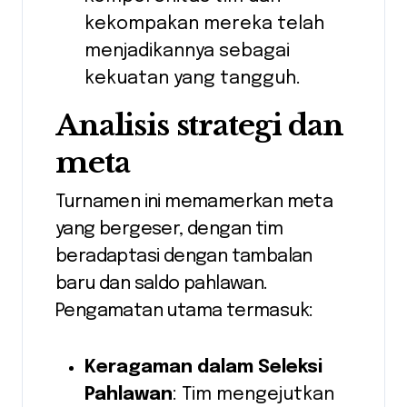
kekompakan mereka telah
menjadikannya sebagai
kekuatan yang tangguh.
Analisis strategi dan
meta
Turnamen ini memamerkan meta
yang bergeser, dengan tim
beradaptasi dengan tambalan
baru dan saldo pahlawan.
Pengamatan utama termasuk:
Keragaman dalam Seleksi
Pahlawan
: Tim mengejutkan