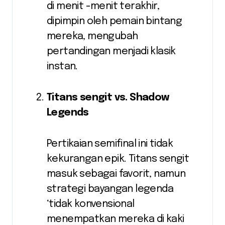
di menit -menit terakhir,
dipimpin oleh pemain bintang
mereka, mengubah
pertandingan menjadi klasik
instan.
Titans sengit vs. Shadow
Legends
Pertikaian semifinal ini tidak
kekurangan epik. Titans sengit
masuk sebagai favorit, namun
strategi bayangan legenda
‘tidak konvensional
menempatkan mereka di kaki