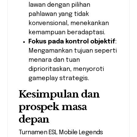
lawan dengan pilihan
pahlawan yang tidak
konvensional, menekankan
kemampuan beradaptasi.
Fokus pada kontrol objektif
:
Mengamankan tujuan seperti
menara dan tuan
diprioritaskan, menyoroti
gameplay strategis.
Kesimpulan dan
prospek masa
depan
Turnamen ESL Mobile Legends