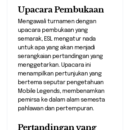
Upacara Pembukaan
Mengawali turnamen dengan
upacara pembukaan yang
semarak, ESL mengatur nada
untuk apa yang akan menjadi
serangkaian pertandingan yang
menggetarkan. Upacara ini
menampilkan pertunjukan yang
bertema seputar pengetahuan
Mobile Legends, membenamkan
pemirsa ke dalam alam semesta
pahlawan dan pertempuran.
Pertandingan yang