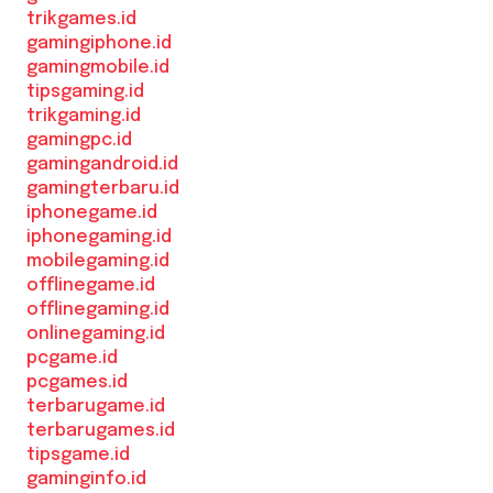
trikgames.id
gamingiphone.id
gamingmobile.id
tipsgaming.id
trikgaming.id
gamingpc.id
gamingandroid.id
gamingterbaru.id
iphonegame.id
iphonegaming.id
mobilegaming.id
offlinegame.id
offlinegaming.id
onlinegaming.id
pcgame.id
pcgames.id
terbarugame.id
terbarugames.id
tipsgame.id
gaminginfo.id