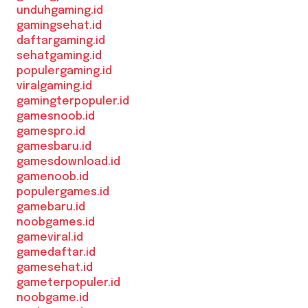
unduhgaming.id
gamingsehat.id
daftargaming.id
sehatgaming.id
populergaming.id
viralgaming.id
gamingterpopuler.id
gamesnoob.id
gamespro.id
gamesbaru.id
gamesdownload.id
gamenoob.id
populergames.id
gamebaru.id
noobgames.id
gameviral.id
gamedaftar.id
gamesehat.id
gameterpopuler.id
noobgame.id