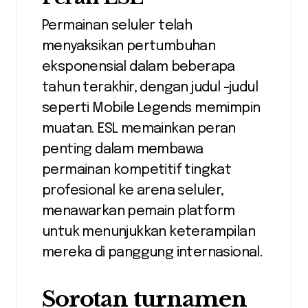
Permainan seluler telah
menyaksikan pertumbuhan
eksponensial dalam beberapa
tahun terakhir, dengan judul -judul
seperti Mobile Legends memimpin
muatan. ESL memainkan peran
penting dalam membawa
permainan kompetitif tingkat
profesional ke arena seluler,
menawarkan pemain platform
untuk menunjukkan keterampilan
mereka di panggung internasional.
Sorotan turnamen