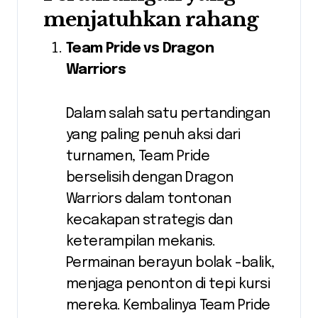
menjatuhkan rahang
Team Pride vs Dragon
Warriors
Dalam salah satu pertandingan
yang paling penuh aksi dari
turnamen, Team Pride
berselisih dengan Dragon
Warriors dalam tontonan
kecakapan strategis dan
keterampilan mekanis.
Permainan berayun bolak -balik,
menjaga penonton di tepi kursi
mereka. Kembalinya Team Pride