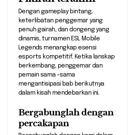
Dengan gameplay bintang,
keterlibatan penggemar yang
penuh gairah, dan dongeng yang
dinamis, turnamen ESL Mobile
Legends menangkap esensi
esports kompetitif. Ketika lanskap
berkembang, penggemar dan
pemain sama -sama
mengantisipasi bab berikutnya
dalam kisah mendebarkan ini.
Bergabunglah dengan
percakapan