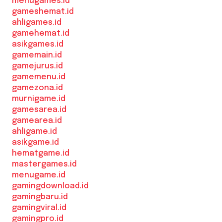
menugames.id
gameshemat.id
ahligames.id
gamehemat.id
asikgames.id
gamemain.id
gamejurus.id
gamemenu.id
gamezona.id
murnigame.id
gamesarea.id
gamearea.id
ahligame.id
asikgame.id
hematgame.id
mastergames.id
menugame.id
gamingdownload.id
gamingbaru.id
gamingviral.id
gamingpro.id