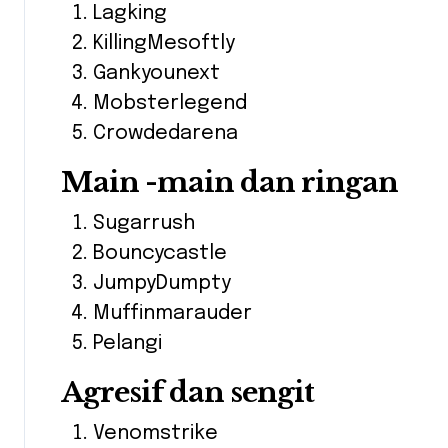
Lagking
KillingMesoftly
Gankyounext
Mobsterlegend
Crowdedarena
Main -main dan ringan
Sugarrush
Bouncycastle
JumpyDumpty
Muffinmarauder
Pelangi
Agresif dan sengit
Venomstrike