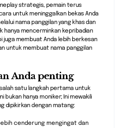
eplay strategis, pemain terus
 cara untuk meninggalkan bekas Anda
elalui nama panggilan yang khas dan
dak hanya mencerminkan kepribadian
i juga membuat Anda lebih berkesan
duan untuk membuat nama panggilan
n Anda penting
 salah satu langkah pertama untuk
 bukan hanya moniker; Ini mewakili
ng dipikirkan dengan matang:
n lebih cenderung mengingat dan