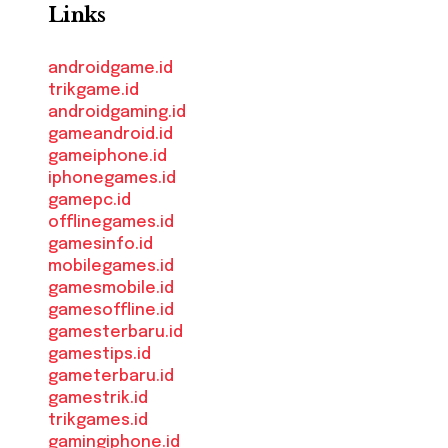
Links
androidgame.id
trikgame.id
androidgaming.id
gameandroid.id
gameiphone.id
iphonegames.id
gamepc.id
offlinegames.id
gamesinfo.id
mobilegames.id
gamesmobile.id
gamesoffline.id
gamesterbaru.id
gamestips.id
gameterbaru.id
gamestrik.id
trikgames.id
gamingiphone.id