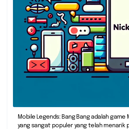
Mobile Legends: Bang Bang adalah game Multiplayer Online Battle Arena (MOBA)
yang sangat populer yang telah menarik p