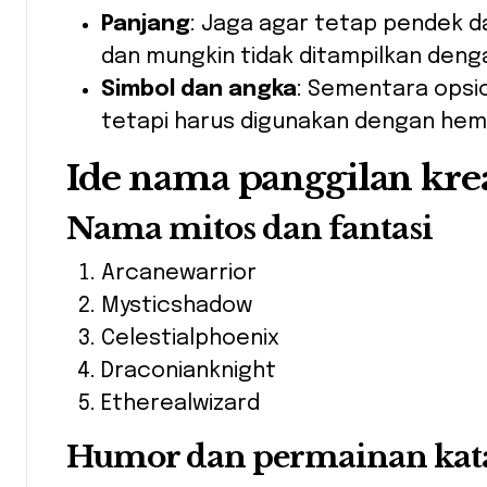
Panjang
: Jaga agar tetap pendek d
dan mungkin tidak ditampilkan dengan
Simbol dan angka
: Sementara opsi
tetapi harus digunakan dengan hem
Ide nama panggilan krea
Nama mitos dan fantasi
Arcanewarrior
Mysticshadow
Celestialphoenix
Draconianknight
Etherealwizard
Humor dan permainan kata