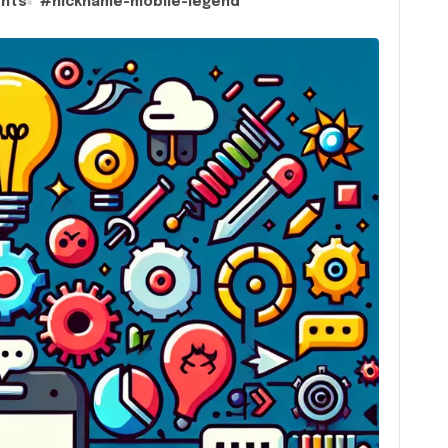
nts
#
nickname-mobile-legend