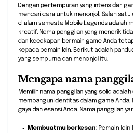
Dengan pertempuran yang intens dan gam
mencari cara untuk menonjol. Salah satu
di alam semesta Mobile Legends adalah m
kreatif. Nama panggilan yang menarik ti
dan kecakapan bermain game Anda tetap
kepada pemain lain. Berikut adalah pan
yang sempurna dan menonjol itu.
Mengapa nama panggila
Memilih nama panggilan yang solid adalah
membangun identitas dalam game Anda. Ini
gaya dan esensi Anda. Nama panggilan ya
Membuatmu berkesan
: Pemain lai