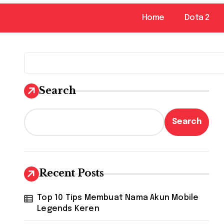
Home
Dota 2
Search
Search
Recent Posts
Top 10 Tips Membuat Nama Akun Mobile
Legends Keren