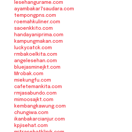
lesehangurame.com
ayambakar7saudara.com
tempongpns.com
roemahkuliner.com
saoenkkito.com
handayaniprima.com
kampungmakan.com
luckycatck.com
rmbakoelkita.com
angelesehan.com
bluejasminejkt.com
Mrobak.com
miekungfu.com
cafetemankita.com
rmjasabundo.com
mimoosajkt.com
kembangkawung.com
chungiwa.com
ikanbakarcianjur.com
kpjisehat.com