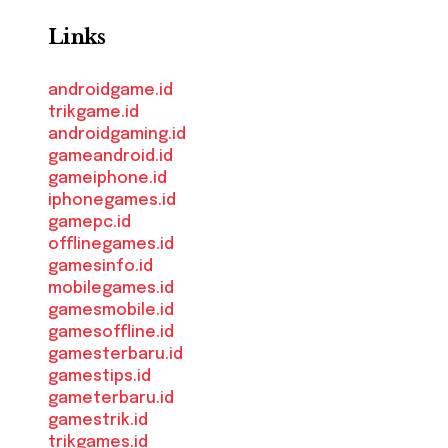
Links
androidgame.id
trikgame.id
androidgaming.id
gameandroid.id
gameiphone.id
iphonegames.id
gamepc.id
offlinegames.id
gamesinfo.id
mobilegames.id
gamesmobile.id
gamesoffline.id
gamesterbaru.id
gamestips.id
gameterbaru.id
gamestrik.id
trikgames.id