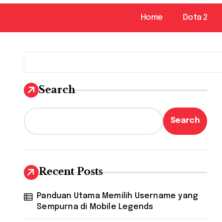
Home
Dota 2
Search
Search
Recent Posts
Panduan Utama Memilih Username yang
Sempurna di Mobile Legends