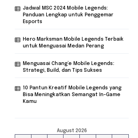
Jadwal MSC 2024 Mobile Legends:
Panduan Lengkap untuk Penggemar
Esports
Hero Marksman Mobile Legends Terbaik
untuk Menguasai Medan Perang
Menguasai Chang’e Mobile Legends:
Strategi, Build, dan Tips Sukses
10 Pantun Kreatif Mobile Legends yang
Bisa Meningkatkan Semangat In-Game
Kamu
August 2026