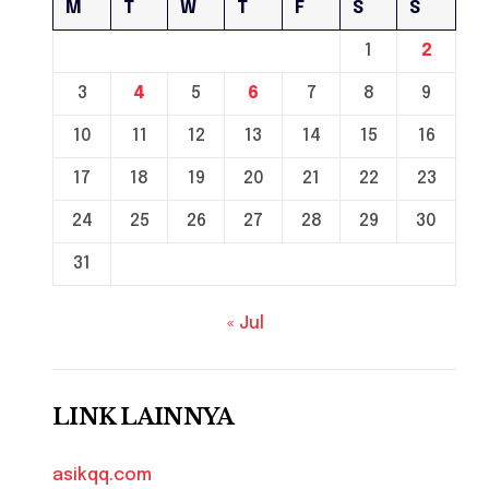
M
T
W
T
F
S
S
1
2
3
4
5
6
7
8
9
10
11
12
13
14
15
16
17
18
19
20
21
22
23
24
25
26
27
28
29
30
31
« Jul
LINK LAINNYA
asikqq.com