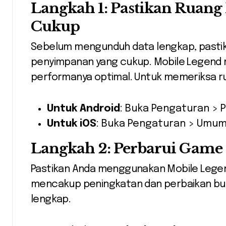
Langkah 1: Pastikan Ruan
Cukup
Sebelum mengunduh data lengkap, pastik
penyimpanan yang cukup. Mobile Legend
performanya optimal. Untuk memeriksa ru
Untuk Android
: Buka Pengaturan > 
Untuk iOS
: Buka Pengaturan > Umum
Langkah 2: Perbarui Game
Pastikan Anda menggunakan Mobile Legend
mencakup peningkatan dan perbaikan bu
lengkap.