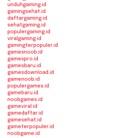
unduhgaming.id
gamingsehat.id
daftargaming.id
sehatgaming.id
populergaming.id
viralgaming.id
gamingterpopuler.id
gamesnoob.id
gamespro.id
gamesbaru.id
gamesdownload.id
gamenoob.id
populergames.id
gamebaru.id
noobgames.id
gameviral.id
gamedaftar.id
gamesehat.id
gameterpopuler.id
noobgame.id