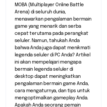
MOBA (Multiplayer Online Battle
Arena) di seluruh dunia,
menawarkan pengalaman bermain
game yang menarik dan serba
cepat terutama pada perangkat
seluler. Namun, tahukah Anda
bahwa Anda juga dapat menikmati
legenda seluler di PC Anda? Artikel
ini akan mempelajari mengapa
bermain legenda seluler di
desktop dapat meningkatkan
pengalaman bermain game Anda,
cara mengaturnya, dan tips untuk
mengoptimalkan gameplay Anda.
Apakah Anda seorang pemain