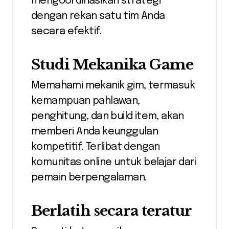
mengoordinasikan strategi
dengan rekan satu tim Anda
secara efektif.
Studi Mekanika Game
Memahami mekanik gim, termasuk
kemampuan pahlawan,
penghitung, dan build item, akan
memberi Anda keunggulan
kompetitif. Terlibat dengan
komunitas online untuk belajar dari
pemain berpengalaman.
Berlatih secara teratur