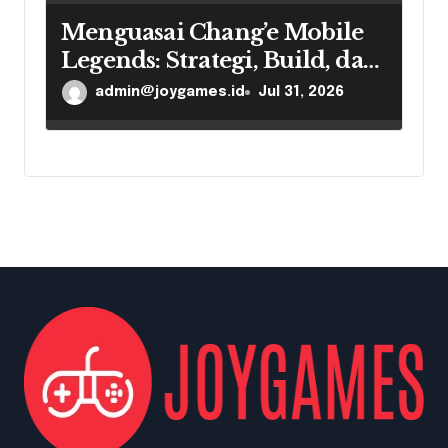
Menguasai Chang’e Mobile
Legends: Strategi, Build, dan
Tips Sukses
admin@joygames.id
Jul 31, 2026