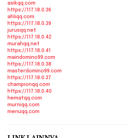
asikqq.com
https://117.18.0.36
ahliqq.com
https://117.18.0.39
jurusqq.net
https://117.18.0.42
murahqq.net
https://117.18.0.41
maindomino99.com
https://117.18.0.38
masterdomino99.com
https://117.18.0.37
championqq.com
https://117.18.0.40
hematqq.com
murniqq.com
menuqq.com
LINK LAINNYA