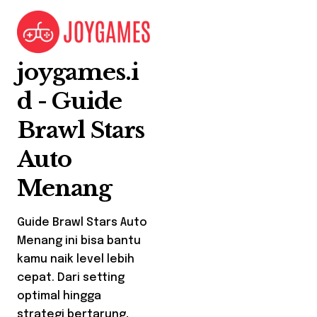
Skip
to
content
joygames.i
d - Guide
Brawl Stars
Auto
Menang
Guide Brawl Stars Auto
Menang ini bisa bantu
kamu naik level lebih
cepat. Dari setting
optimal hingga
strategi bertarung,