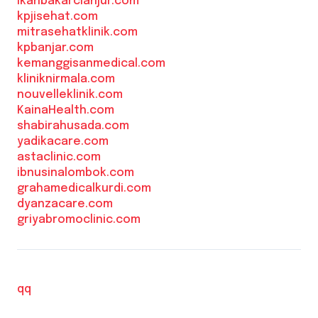
ikanbakarcianjur.com
kpjisehat.com
mitrasehatklinik.com
kpbanjar.com
kemanggisanmedical.com
kliniknirmala.com
nouvelleklinik.com
KainaHealth.com
shabirahusada.com
yadikacare.com
astaclinic.com
ibnusinalombok.com
grahamedicalkurdi.com
dyanzacare.com
griyabromoclinic.com
qq