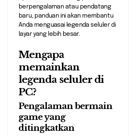
berpengalaman atau pendatang
baru, panduan ini akan membantu
Anda menguasai legenda seluler di
layar yang lebih besar.
Mengapa
memainkan
legenda seluler di
PC?
Pengalaman bermain
game yang
ditingkatkan