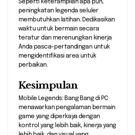
Seperti keterampilan apa pun,
peningkatan legenda seluler
membutuhkan latihan. Dedikasikan
waktu untuk bermain secara
teratur dan merenungkan kinerja
Anda pasca-pertandingan untuk
mengidentifikasi area untuk
perbaikan.
Kesimpulan
Mobile Legends: Bang Bang di PC
menawarkan pengalaman bermain
game yang diperkaya dengan
kontrol yang lebih baik, kinerja yang
lebih baik, dan visual yang