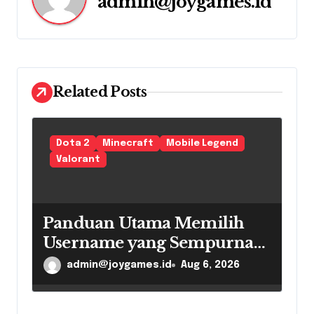
admin@joygames.id
i
g
a
Related Posts
t
i
Dota 2
Minecraft
Mobile Legend
o
Valorant
n
Panduan Utama Memilih
Username yang Sempurna
di Mobile Legends
admin@joygames.id
Aug 6, 2026