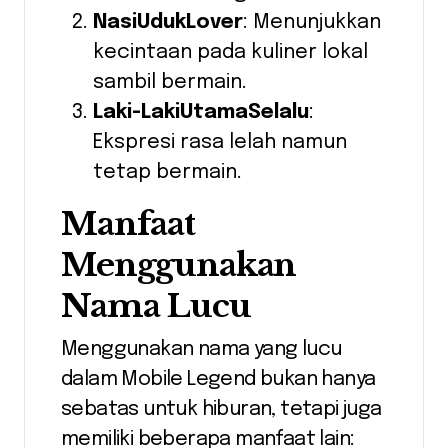
NasiUdukLover
: Menunjukkan
kecintaan pada kuliner lokal
sambil bermain.
Laki-LakiUtamaSelalu
:
Ekspresi rasa lelah namun
tetap bermain.
Manfaat
Menggunakan
Nama Lucu
Menggunakan nama yang lucu
dalam Mobile Legend bukan hanya
sebatas untuk hiburan, tetapi juga
memiliki beberapa manfaat lain: