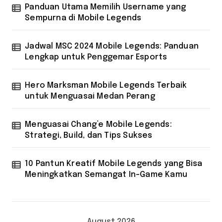
Panduan Utama Memilih Username yang
Sempurna di Mobile Legends
Jadwal MSC 2024 Mobile Legends: Panduan
Lengkap untuk Penggemar Esports
Hero Marksman Mobile Legends Terbaik
untuk Menguasai Medan Perang
Menguasai Chang’e Mobile Legends:
Strategi, Build, dan Tips Sukses
10 Pantun Kreatif Mobile Legends yang Bisa
Meningkatkan Semangat In-Game Kamu
August 2026