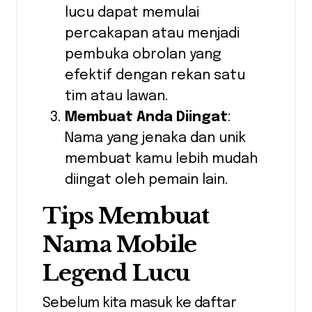
lucu dapat memulai
percakapan atau menjadi
pembuka obrolan yang
efektif dengan rekan satu
tim atau lawan.
Membuat Anda Diingat
:
Nama yang jenaka dan unik
membuat kamu lebih mudah
diingat oleh pemain lain.
Tips Membuat
Nama Mobile
Legend Lucu
Sebelum kita masuk ke daftar