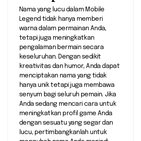
Nama yang lucu dalam Mobile
Legend tidak hanya memberi
warna dalam permainan Anda,
tetapi juga meningkatkan
pengalaman bermain secara
keseluruhan. Dengan sedikit
kreativitas dan humor, Anda dapat
menciptakan nama yang tidak
hanya unik tetapi juga membawa
senyum bagi seluruh pemain. Jika
Anda sedang mencari cara untuk
meningkatkan profil game Anda
dengan sesuatu yang segar dan
lucu, pertimbangkanlah untuk