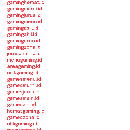
gaminghemat.id
gamingmurni.id
gamingjurus.id
gamingmenu.id
gamingasik.id
gamingahli.id
gamingarea.id
gamingzona.id
jurusgaming.id
menugaming.id
areagaming.id
asikgaming.id
gamesmenu.id
gamesmurni.id
gamesjurus.id
gamesmain.id
gamesahli.id
hematgaming.id
gameszona.id
ahligaming.id