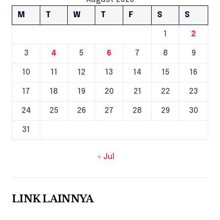
M
T
W
T
F
S
S
1
2
3
4
5
6
7
8
9
10
11
12
13
14
15
16
17
18
19
20
21
22
23
24
25
26
27
28
29
30
31
« Jul
LINK LAINNYA