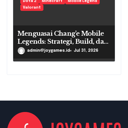
Dota 2
Minecraft
Mobile Legend
Valorant
Menguasai Chang’e Mobile
Legends: Strategi, Build, dan
Tips Sukses
admin@joygames.id
Jul 31, 2026