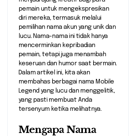
pemain untuk mengekspresikan
diri mereka, termasuk melalui
pemilihan nama akun yang unik dan
lucu. Nama-nama ini tidak hanya
mencerminkan kepribadian
pemain, tetapi juga menambah
keseruan dan humor saat bermain.
Dalam artikel ini, kita akan
membahas berbagai nama Mobile
Legend yang lucu dan menggelitik,
yang pasti membuat Anda
tersenyum ketika melihatnya.
Mengapa Nama