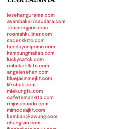
lesehangurame.com
ayambakar7saudara.com
tempongpns.com
roemahkuliner.com
saoenkkito.com
handayaniprima.com
kampungmakan.com
luckycatck.com
rmbakoelkita.com
angelesehan.com
bluejasminejkt.com
Mrobak.com
miekungfu.com
cafetemankita.com
rmjasabundo.com
mimoosajkt.com
kembangkawung.com
chungiwa.com