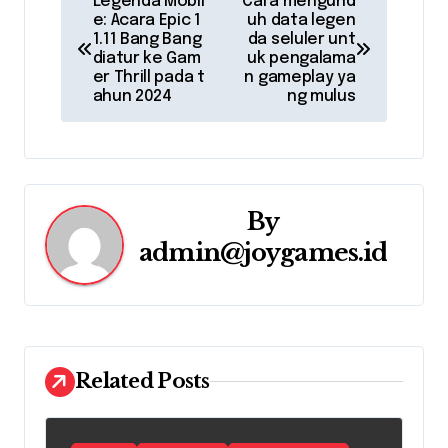
Legenda Mobil
Cara mengund
e: Acara Epic 1
uh data legen
o
1.11 Bang Bang
da seluler unt
diatur ke Gam
uk pengalama
s
er Thrill pada t
n gameplay ya
ahun 2024
ng mulus
t
n
a
By
v
admin@joygames.id
i
g
a
Related Posts
t
i