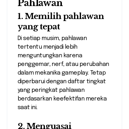
Pahlawan
1. Memilih pahlawan
yang tepat
Di setiap musim, pahlawan
tertentu menjadi lebih
menguntungkan karena
penggemar, nerf, atau perubahan
dalam mekanika gameplay. Tetap
diperbarui dengan daftar tingkat
yang peringkat pahlawan
berdasarkan keefektifan mereka
saat ini.
2. Menguasai