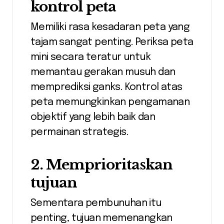
kontrol peta
Memiliki rasa kesadaran peta yang
tajam sangat penting. Periksa peta
mini secara teratur untuk
memantau gerakan musuh dan
memprediksi ganks. Kontrol atas
peta memungkinkan pengamanan
objektif yang lebih baik dan
permainan strategis.
2. Memprioritaskan
tujuan
Sementara pembunuhan itu
penting, tujuan memenangkan