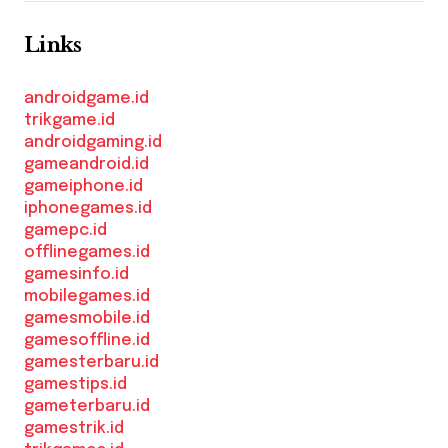
Links
androidgame.id
trikgame.id
androidgaming.id
gameandroid.id
gameiphone.id
iphonegames.id
gamepc.id
offlinegames.id
gamesinfo.id
mobilegames.id
gamesmobile.id
gamesoffline.id
gamesterbaru.id
gamestips.id
gameterbaru.id
gamestrik.id