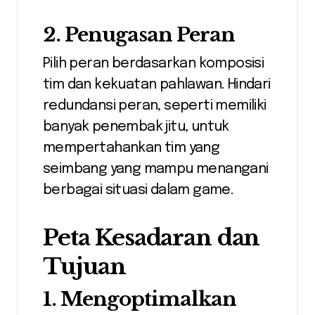
2. Penugasan Peran
Pilih peran berdasarkan komposisi
tim dan kekuatan pahlawan. Hindari
redundansi peran, seperti memiliki
banyak penembak jitu, untuk
mempertahankan tim yang
seimbang yang mampu menangani
berbagai situasi dalam game.
Peta Kesadaran dan
Tujuan
1. Mengoptimalkan