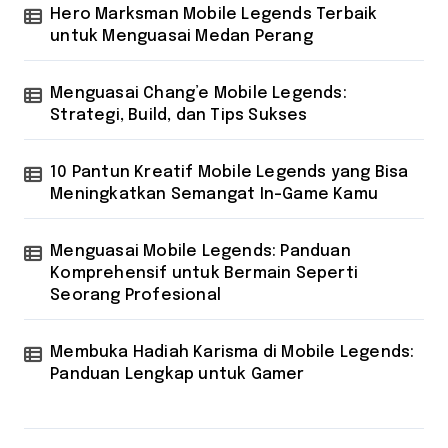
Hero Marksman Mobile Legends Terbaik
untuk Menguasai Medan Perang
Menguasai Chang’e Mobile Legends:
Strategi, Build, dan Tips Sukses
10 Pantun Kreatif Mobile Legends yang Bisa
Meningkatkan Semangat In-Game Kamu
Menguasai Mobile Legends: Panduan
Komprehensif untuk Bermain Seperti
Seorang Profesional
Membuka Hadiah Karisma di Mobile Legends:
Panduan Lengkap untuk Gamer