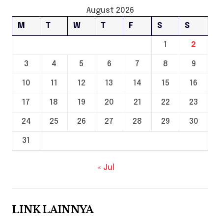
August 2026
M
T
W
T
F
S
S
1
2
3
4
5
6
7
8
9
10
11
12
13
14
15
16
17
18
19
20
21
22
23
24
25
26
27
28
29
30
31
« Jul
LINK LAINNYA