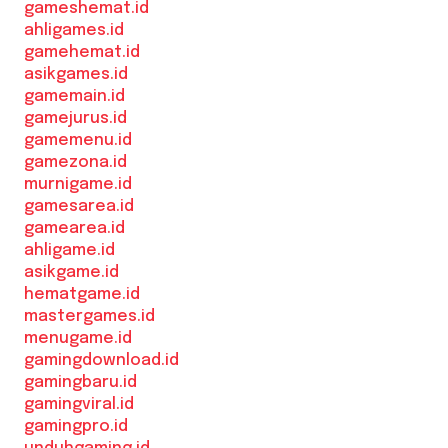
gameshemat.id
ahligames.id
gamehemat.id
asikgames.id
gamemain.id
gamejurus.id
gamemenu.id
gamezona.id
murnigame.id
gamesarea.id
gamearea.id
ahligame.id
asikgame.id
hematgame.id
mastergames.id
menugame.id
gamingdownload.id
gamingbaru.id
gamingviral.id
gamingpro.id