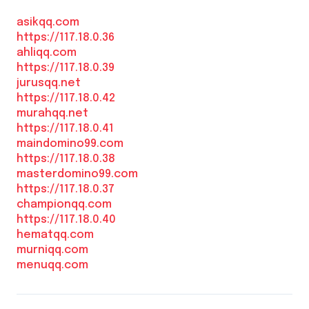
asikqq.com
https://117.18.0.36
ahliqq.com
https://117.18.0.39
jurusqq.net
https://117.18.0.42
murahqq.net
https://117.18.0.41
maindomino99.com
https://117.18.0.38
masterdomino99.com
https://117.18.0.37
championqq.com
https://117.18.0.40
hematqq.com
murniqq.com
menuqq.com