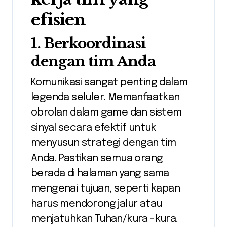
efisien
1. Berkoordinasi
dengan tim Anda
Komunikasi sangat penting dalam
legenda seluler. Memanfaatkan
obrolan dalam game dan sistem
sinyal secara efektif untuk
menyusun strategi dengan tim
Anda. Pastikan semua orang
berada di halaman yang sama
mengenai tujuan, seperti kapan
harus mendorong jalur atau
menjatuhkan Tuhan/kura -kura.