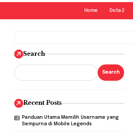
Home
Dota 2
Search
Search
Recent Posts
Panduan Utama Memilih Username yang
Sempurna di Mobile Legends