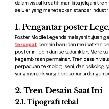
dalam visual kreatif, mari kita jelajahi t
seluler yang menetapkan standar industri
1. Pengantar poster Leg
Poster Mobile Legends melayani tujuan g
tercepat
pemain baru dan melibatkan pe
poster ini lebih dari sekadar iklan; Mer
kegembiraan permainan. Tren desain vis
perpaduan teknologi, seni, dan psikologi
yang menarik yang beresonansi dengan pe
2. Tren Desain Saat Ini
2.1. Tipografi tebal