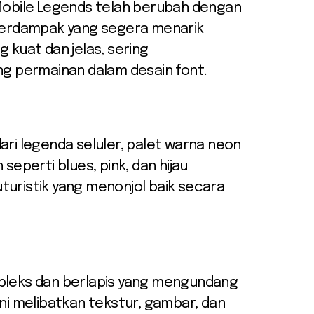
 Mobile Legends telah berubah dengan
 berdampak yang segera menarik
 kuat dan jelas, sering
 permainan dalam desain font.
ari legenda seluler, palet warna neon
seperti blues, pink, dan hijau
turistik yang menonjol baik secara
mpleks dan berlapis yang mengundang
ini melibatkan tekstur, gambar, dan