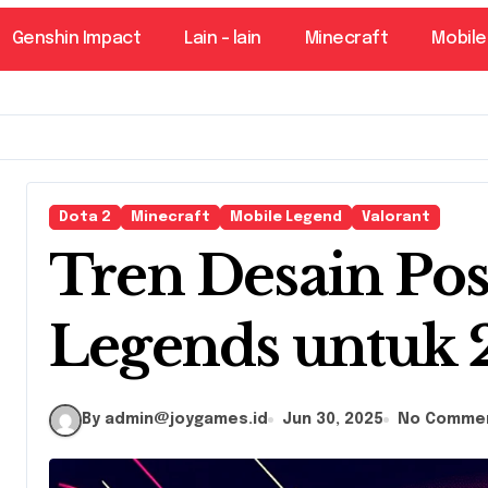
Genshin Impact
Lain – lain
Minecraft
Mobile
Dota 2
Minecraft
Mobile Legend
Valorant
Tren Desain Pos
Legends untuk 
By
admin@joygames.id
Jun 30, 2025
No Comme