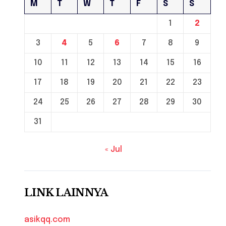
M
T
W
T
F
S
S
1
2
3
4
5
6
7
8
9
10
11
12
13
14
15
16
17
18
19
20
21
22
23
24
25
26
27
28
29
30
31
« Jul
LINK LAINNYA
asikqq.com