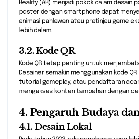
Reality (AR) menjadi pokok dalam desain 
poster dengan smartphone dapat menyeb
animasi pahlawan atau pratinjau game eks
lebih dalam.
3.2. Kode QR
Kode QR tetap penting untuk menjembatan
Desainer semakin menggunakan kode QR u
tutorial gameplay, atau pendaftaran a
mengakses konten tambahan dengan ce
4. Pengaruh Budaya dan
4.1. Desain Lokal