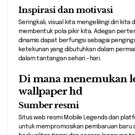
Inspirasi dan motivasi
Seringkali, visual kita mengelilingi diri 
membentuk pola pikir kita. Adegan perte
dinamis dapat berfungsi sebagai penginga
ketekunan yang dibutuhkan dalam permain
dalam tantangan sehari -hari.
Di mana menemukan le
wallpaper hd
Sumber resmi
Situs web resmi Mobile Legends dan platf
untuk mempromosikan pembaruan baru at