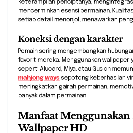
keterampilan penciptanya, mengintegras
mencerminkan esensi permainan. Kualitas
setiap detail menonjol, menawarkan peng
Koneksi dengan karakter
Pemain sering mengembangkan hubunga
favorit mereka. Menggunakan wallpaper 
seperti Alucard, Miya, atau Gusion mem
mahjong ways
sepotong keberhasilan virt
meningkatkan gairah permainan, memotiv
banyak dalam permainan.
Manfaat Menggunakan 
Wallpaper HD