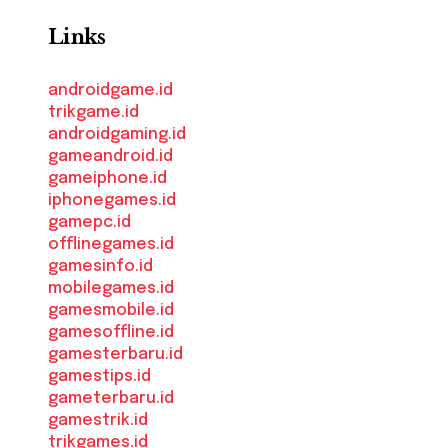
Links
androidgame.id
trikgame.id
androidgaming.id
gameandroid.id
gameiphone.id
iphonegames.id
gamepc.id
offlinegames.id
gamesinfo.id
mobilegames.id
gamesmobile.id
gamesoffline.id
gamesterbaru.id
gamestips.id
gameterbaru.id
gamestrik.id
trikgames.id