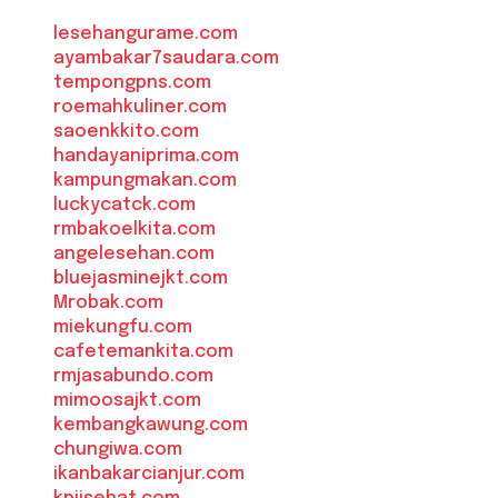
lesehangurame.com
ayambakar7saudara.com
tempongpns.com
roemahkuliner.com
saoenkkito.com
handayaniprima.com
kampungmakan.com
luckycatck.com
rmbakoelkita.com
angelesehan.com
bluejasminejkt.com
Mrobak.com
miekungfu.com
cafetemankita.com
rmjasabundo.com
mimoosajkt.com
kembangkawung.com
chungiwa.com
ikanbakarcianjur.com