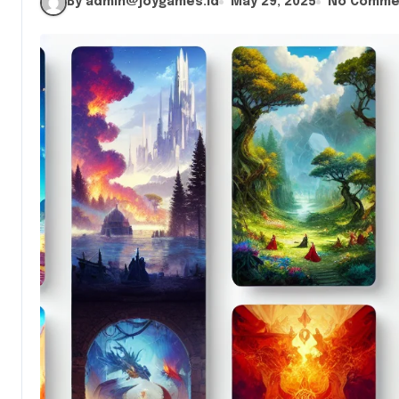
By
admin@joygames.id
May 29, 2025
No Comme