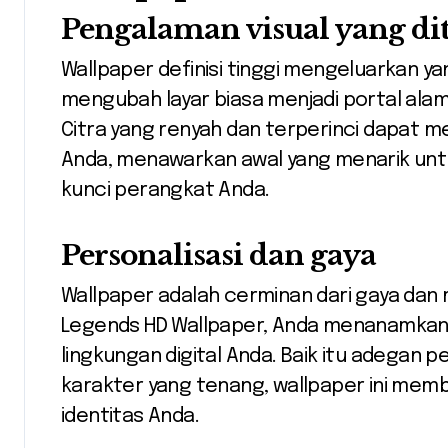
Pengalaman visual yang di
Wallpaper definisi tinggi mengeluarkan yan
mengubah layar biasa menjadi portal al
Citra yang renyah dan terperinci dapat me
Anda, menawarkan awal yang menarik untu
kunci perangkat Anda.
Personalisasi dan gaya
Wallpaper adalah cerminan dari gaya dan 
Legends HD Wallpaper, Anda menanamkan
lingkungan digital Anda. Baik itu adegan 
karakter yang tenang, wallpaper ini memb
identitas Anda.