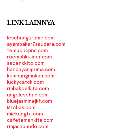
LINK LAINNYA
lesehangurame.com
ayambakar7saudara.com
tempongpns.com
roemahkuliner.com
saoenkkito.com
handayaniprima.com
kampungmakan.com
luckycatck.com
rmbakoelkita.com
angelesehan.com
bluejasminejkt.com
Mrobak.com
miekungfu.com
cafetemankita.com
rmjasabundo.com