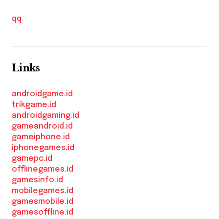
qq
Links
androidgame.id
trikgame.id
androidgaming.id
gameandroid.id
gameiphone.id
iphonegames.id
gamepc.id
offlinegames.id
gamesinfo.id
mobilegames.id
gamesmobile.id
gamesoffline.id