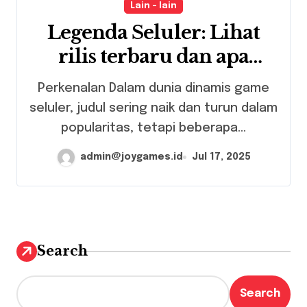
Lain - lain
Legenda Seluler: Lihat
rilis terbaru dan apa
artinya bagi gamer
Perkenalan Dalam dunia dinamis game
seluler, judul sering naik dan turun dalam
popularitas, tetapi beberapa...
admin@joygames.id
Jul 17, 2025
Search
Search