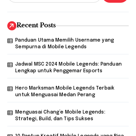
Recent Posts
Panduan Utama Memilih Username yang
Sempurna di Mobile Legends
Jadwal MSC 2024 Mobile Legends: Panduan
Lengkap untuk Penggemar Esports
Hero Marksman Mobile Legends Terbaik
untuk Menguasai Medan Perang
Menguasai Chang’e Mobile Legends:
Strategi, Build, dan Tips Sukses