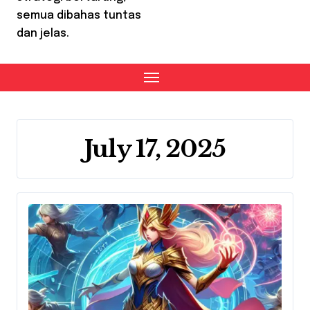
semua dibahas tuntas
dan jelas.
July 17, 2025