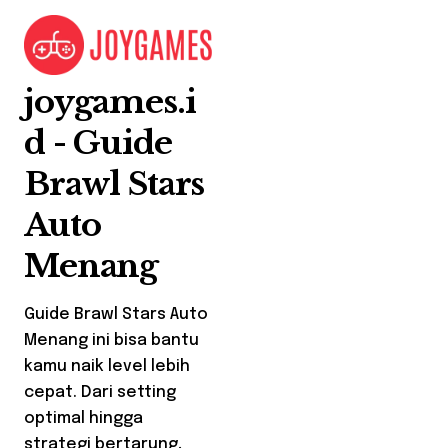
Skip
to
content
joygames.i
d - Guide
Brawl Stars
Auto
Menang
Guide Brawl Stars Auto
Menang ini bisa bantu
kamu naik level lebih
cepat. Dari setting
optimal hingga
strategi bertarung,