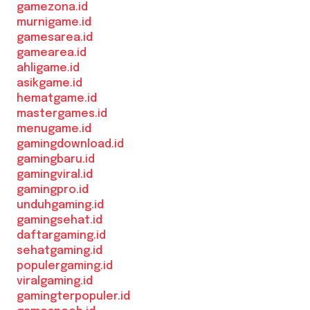
gamezona.id
murnigame.id
gamesarea.id
gamearea.id
ahligame.id
asikgame.id
hematgame.id
mastergames.id
menugame.id
gamingdownload.id
gamingbaru.id
gamingviral.id
gamingpro.id
unduhgaming.id
gamingsehat.id
daftargaming.id
sehatgaming.id
populergaming.id
viralgaming.id
gamingterpopuler.id