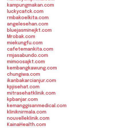
kampungmakan.com
luckycatck.com
rmbakoelkita.com
angelesehan.com
bluejasminejkt.com
Mrobak.com
miekungfu.com
cafetemankita.com
rmjasabundo.com
mimoosajkt.com
kembangkawung.com
chungiwa.com
ikanbakarcianjur.com
kpjisehat.com
mitrasehatklinik.com
kpbanjar.com
kemanggisanmedical.com
kliniknirmala.com
nouvelleklinik.com
KainaHealth.com