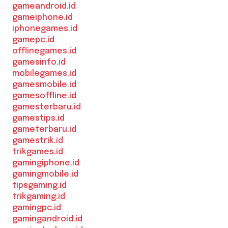
gameandroid.id
gameiphone.id
iphonegames.id
gamepc.id
offlinegames.id
gamesinfo.id
mobilegames.id
gamesmobile.id
gamesoffline.id
gamesterbaru.id
gamestips.id
gameterbaru.id
gamestrik.id
trikgames.id
gamingiphone.id
gamingmobile.id
tipsgaming.id
trikgaming.id
gamingpc.id
gamingandroid.id