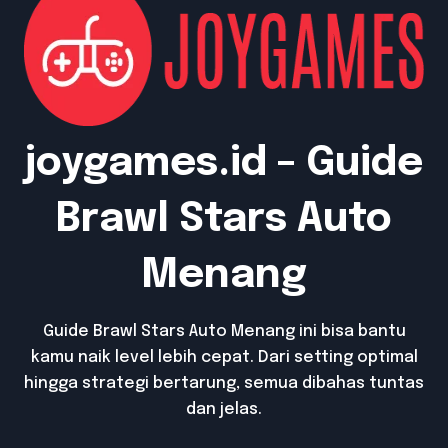
joygames.id – Guide
Brawl Stars Auto
Menang
Guide Brawl Stars Auto Menang ini bisa bantu
kamu naik level lebih cepat. Dari setting optimal
hingga strategi bertarung, semua dibahas tuntas
dan jelas.