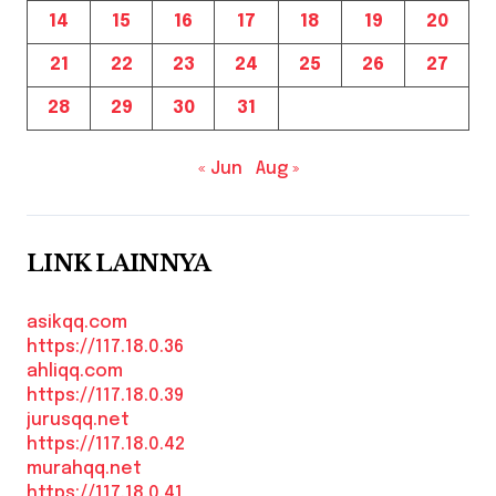
14
15
16
17
18
19
20
21
22
23
24
25
26
27
28
29
30
31
« Jun
Aug »
LINK LAINNYA
asikqq.com
https://117.18.0.36
ahliqq.com
https://117.18.0.39
jurusqq.net
https://117.18.0.42
murahqq.net
https://117.18.0.41