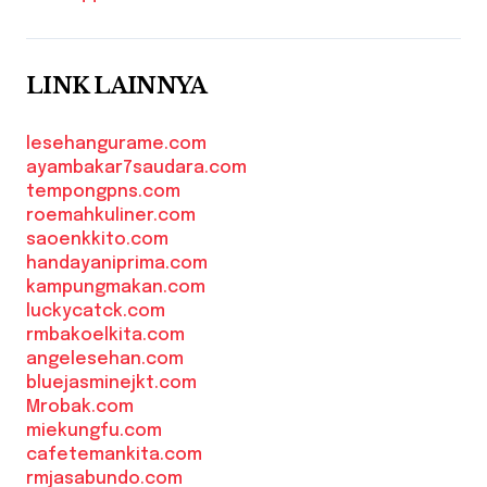
LINK LAINNYA
lesehangurame.com
ayambakar7saudara.com
tempongpns.com
roemahkuliner.com
saoenkkito.com
handayaniprima.com
kampungmakan.com
luckycatck.com
rmbakoelkita.com
angelesehan.com
bluejasminejkt.com
Mrobak.com
miekungfu.com
cafetemankita.com
rmjasabundo.com