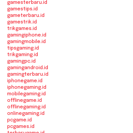
gamesterbaru.id
gamestips.id
gameterbaru.id
gamestrik.id
trikgames.id
gamingiphone.id
gamingmobile.id
tipsgaming.id
trikgaming.id
gamingpc.id
gamingandroid.id
gamingterbaru.id
iphonegame.id
iphonegaming.id
mobilegaming.id
offlinegame.id
offlinegaming.id
onlinegaming.id
pcgame.id
pcgames.id