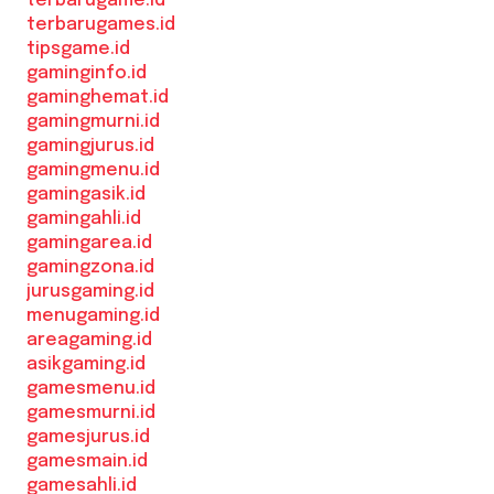
terbarugame.id
terbarugames.id
tipsgame.id
gaminginfo.id
gaminghemat.id
gamingmurni.id
gamingjurus.id
gamingmenu.id
gamingasik.id
gamingahli.id
gamingarea.id
gamingzona.id
jurusgaming.id
menugaming.id
areagaming.id
asikgaming.id
gamesmenu.id
gamesmurni.id
gamesjurus.id
gamesmain.id
gamesahli.id