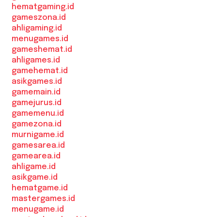
hematgaming.id
gameszona.id
ahligaming.id
menugames.id
gameshemat.id
ahligames.id
gamehemat.id
asikgames.id
gamemain.id
gamejurus.id
gamemenu.id
gamezona.id
murnigame.id
gamesarea.id
gamearea.id
ahligame.id
asikgame.id
hematgame.id
mastergames.id
menugame.id