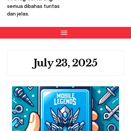
semua dibahas tuntas
dan jelas.
July 23, 2025