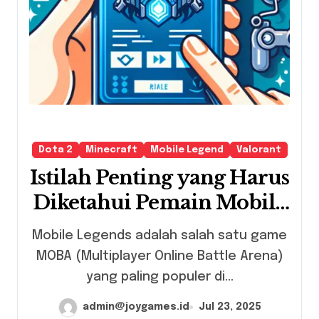
Dota 2
Minecraft
Mobile Legend
Valorant
Istilah Penting yang Harus
Diketahui Pemain Mobile
Legends
Mobile Legends adalah salah satu game
MOBA (Multiplayer Online Battle Arena)
yang paling populer di...
admin@joygames.id
Jul 23, 2025